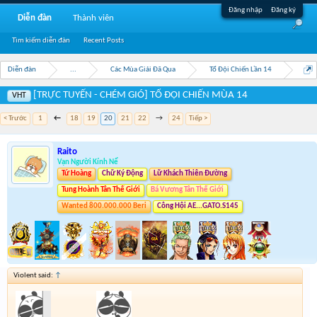
Đăng nhập
Đăng ký
Diễn đàn
Thành viên
Tìm kiếm diễn đàn
Recent Posts
Diễn đàn
...
Các Mùa Giải Đã Qua
Tổ Đội Chiến Lần 14
[TRỰC TUYẾN - CHÉM GIÓ] TỔ ĐỘI CHIẾN MÙA 14
VHT
< Trước
1
←
18
19
20
21
22
→
24
Tiếp >
Raito
Vạn Người Kính Nể
Tứ Hoàng
Chữ Ký Động
Lữ Khách Thiên Đường
Tung Hoành Tân Thế Giới
Bá Vương Tân Thế Giới
Wanted 800.000.000 Beri
Công Hội AE...GATO.S145
Violent said:
↑