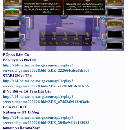
BỐp vs Dâm Cô
Bốp Style vs PheDen
http://s14-haitac.haitac-gs.com/api/replay?
serverid=game20002&bid=ZDZ_222664cdea8dc867
STARJUN vs Tàu
http://s14-haitac.haitac-gs.com/api/replay?
serverid=game20002&bid=ZDZ_e1281b01de81472e
iP Vô Đối vs Cô Tấm Hút Cần
http://s14-haitac.haitac-gs.com/api/replay?
serverid=game20002&bid=ZDZ_a74d2ab913e03a9c
Lolii vs C.R.D
NjiFang vs HT Dương
http://s14-haitac.haitac-gs.com/api/replay?
serverid=game20002&bid=ZDZ_394be9411c113988
tomato vs RoronoZoro