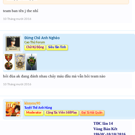
team ban tên j the nhỉ
10 Tháng mười 2016
Đừng Chê Anh Nghèo
Cao Thủ Forum
Chữ Ký Động
Siêu Tân Tinh
hỏi đùa ak đang đánh nhau chảy máu đầu mà vẫn hỏi team nào
10 Tháng mười 2016
kissyou90
Tuyệt Thế Anh Hùng
Moderator
Cộng Tác Viên 568Play
Đại Tá Hải Quân
TĐC lần 14
Vòng Bán Kết
19h30'-10/10/2016