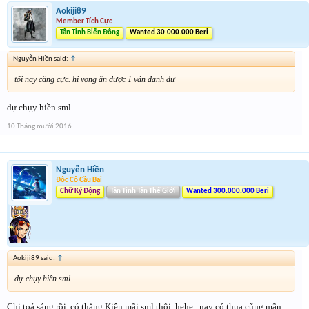
Aokiji89
Member Tích Cực
Tân Tinh Biển Đông
Wanted 30.000.000 Beri
Nguyễn Hiền said:
↑
tối nay căng cực. hi vọng ăn được 1 ván danh dự
dự chụy hiền sml
10 Tháng mười 2016
Nguyễn Hiền
Độc Cô Cầu Bại
Chữ Ký Động
Tân Tinh Tân Thế Giới
Wanted 300.000.000 Beri
Aokiji89 said:
↑
dự chụy hiền sml
Chị toả sáng rồi, có thằng Kiên mãi sml thôi, hehe , nay có thua cũng mãn