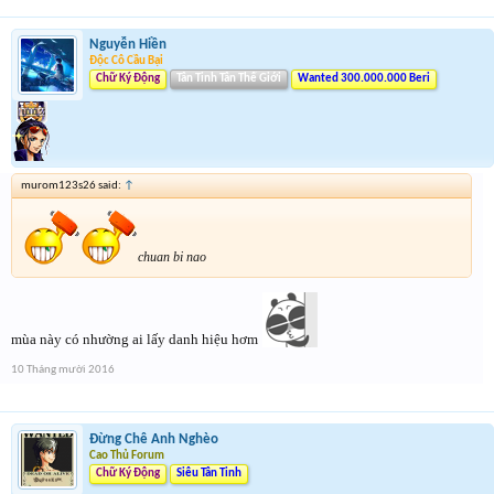
Nguyễn Hiền
Độc Cô Cầu Bại
Chữ Ký Động
Tân Tinh Tân Thế Giới
Wanted 300.000.000 Beri
murom123s26 said:
↑
chuan bi nao
mùa này có nhường ai lấy danh hiệu hơm
10 Tháng mười 2016
Đừng Chê Anh Nghèo
Cao Thủ Forum
Chữ Ký Động
Siêu Tân Tinh