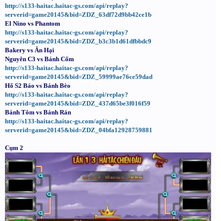
http://s133-haitac.haitac-gs.com/api/replay?
serverid=game20145&bid=ZDZ_63df72d9bb42ce1b
El Nino vs Phantom
http://s133-haitac.haitac-gs.com/api/replay?
serverid=game20145&bid=ZDZ_b3c3b1d61dfbbdc9
Bakery vs Ăn Hại
Nguyên C3 vs Bánh Cốm
http://s133-haitac.haitac-gs.com/api/replay?
serverid=game20145&bid=ZDZ_59999ae76ce59dad
Hổ S2 Báo vs Bánh Bèo
http://s133-haitac.haitac-gs.com/api/replay?
serverid=game20145&bid=ZDZ_437d65be3f016f59
Bánh Tôm vs Bánh Rán
http://s133-haitac.haitac-gs.com/api/replay?
serverid=game20145&bid=ZDZ_04bfa12928759881
Cụm 2