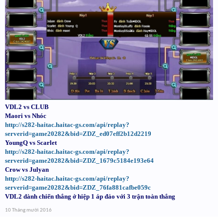
VDL2 vs CLUB
Maori vs Nhóc
http://s282-haitac.haitac-gs.com/api/replay?
serverid=game20282&bid=ZDZ_ed07eff2b12d2219
YoungQ vs Scarlet
http://s282-haitac.haitac-gs.com/api/replay?
serverid=game20282&bid=ZDZ_1679c5184e193e64
Crow vs Julyan
http://s282-haitac.haitac-gs.com/api/replay?
serverid=game20282&bid=ZDZ_76fa881cafbe059c
VDL2 dành chiến thắng ở hiệp 1 áp đảo với 3 trận toàn thắng
10 Tháng mười 2016