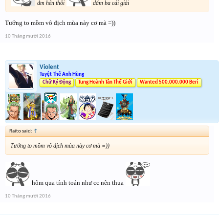
đm hên thôi
dăm ba cái giải
Tưởng to mồm vô địch mùa này cơ mà =))
10 Tháng mười 2016
Violent
Tuyệt Thế Anh Hùng
Chữ Ký Động
Tung Hoành Tân Thế Giới
Wanted 500.000.000 Beri
Raito said:
↑
Tưởng to mồm vô địch mùa này cơ mà =))
hôm qua tính toán như cc nên thua
10 Tháng mười 2016