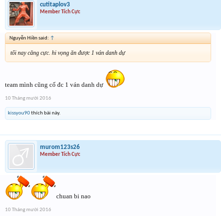
cutitaplov3
Member Tích Cực
Nguyễn Hiền said:
↑
tối nay căng cực. hi vọng ăn được 1 ván danh dự
team mình cũng cố đc 1 ván danh dự
10 Tháng mười 2016
kissyou90
thích bài này.
murom123s26
Member Tích Cực
chuan bi nao
10 Tháng mười 2016