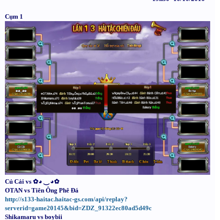
Cụm 1
Củ Cải vs ✿◕ ‿ ◕✿
OTAN vs Tiên Ông Phê Đá
http://s133-haitac.haitac-gs.com/api/replay?
serverid=game20145&bid=ZDZ_91322ec80ad5d49c
Shikamaru vs boybii