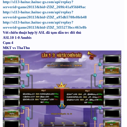
http://s113-haitac.haitac-gs.com/api/replay?
serverid=game20113&bid=ZDZ_269fc41a95fd49ac
http://s113-haitac.haitac-gs.com/api/replay?
serverid=game20113&bid=ZDZ_a95db5708e0feb48
http://s113-haitac.haitac-gs.com/api/replay?
serverid=game20113&bid=ZDZ_5f35273bcc463e8b
Với chiến thuật hợp lý ASL đã tạm dẫn trc đối thủ
ASL10 1-0 Anubis
Cụm 4
MKT vs ThaThu