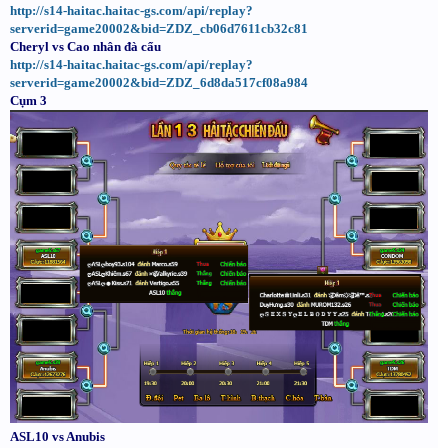
http://s14-haitac.haitac-gs.com/api/replay?
serverid=game20002&bid=ZDZ_cb06d7611cb32c81
Cheryl vs Cao nhân đà cẩu
http://s14-haitac.haitac-gs.com/api/replay?
serverid=game20002&bid=ZDZ_6d8da517cf08a984
Cụm 3
ASL10 vs Anubis