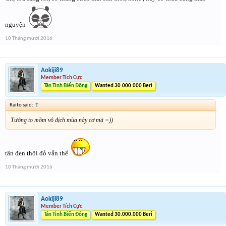
nguyện
10 Tháng mười 2016
Aokiji89
Member Tích Cực
Tân Tinh Biển Đông
Wanted 30.000.000 Beri
Raito said:
↑
Tưởng to mồm vô địch mùa này cơ mà =))
tân đen thôi đỏ vẫn thế
10 Tháng mười 2016
Aokiji89
Member Tích Cực
Tân Tinh Biển Đông
Wanted 30.000.000 Beri