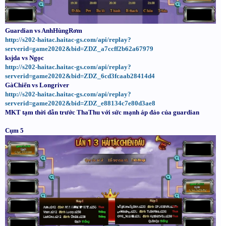
Guardian vs AnhHùngRơm
http://s202-haitac.haitac-gs.com/api/replay?
serverid=game20202&bid=ZDZ_a7ccff2b62a67979
ksjda vs Ngọc
http://s202-haitac.haitac-gs.com/api/replay?
serverid=game20202&bid=ZDZ_6cd3fcaab28414d4
GàChiến vs Longriver
http://s202-haitac.haitac-gs.com/api/replay?
serverid=game20202&bid=ZDZ_e88134c7e80d3ae8
MKT tạm thời dẫn trước ThaThu với sức mạnh áp đảo của guardian
Cụm 5