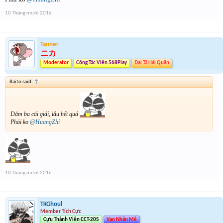
10 Tháng mười 2016
Tanner
ニカ
Moderator
Cộng Tác Viên 568Play
Đại Tá Hải Quân
Raito said:
↑
Dăm ba cái giải, lâu hết quá
Phải ko
@HuangZhi
10 Tháng mười 2016
TKGhoul
Member Tích Cực
Cựu Thành Viên CCT-205
Vạn Nhân Mê