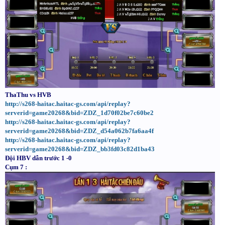
ThaThu vs HVB
http://s268-haitac.haitac-gs.com/api/replay?
serverid=game20268&bid=ZDZ_1d70f02be7c60be2
http://s268-haitac.haitac-gs.com/api/replay?
serverid=game20268&bid=ZDZ_d54a062b7fa6aa4f
http://s268-haitac.haitac-gs.com/api/replay?
serverid=game20268&bid=ZDZ_bb3fd03c82d1ba43
Đội HBV dẫn trước 1 -0
Cụm 7 :