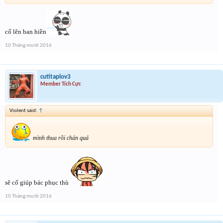
cố lên ban hiền
10 Tháng mười 2016
cutitaplov3
Member Tích Cực
Violent said:
↑
mình thua rồi chán quá
sẽ cố giúp bác phục thù
10 Tháng mười 2016