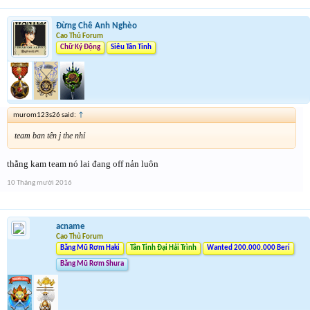
Đừng Chê Anh Nghèo
Cao Thủ Forum
Chữ Ký Động
Siêu Tân Tinh
murom123s26 said:
↑
team ban tên j the nhỉ
thằng kam team nó lai đang off nản luôn
10 Tháng mười 2016
acname
Cao Thủ Forum
Băng Mũ Rơm Haki
Tân Tinh Đại Hải Trình
Wanted 200.000.000 Beri
Băng Mũ Rơm Shura