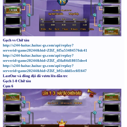
Gạch vs Chữ tàu
http://s244-haitac.haitac-gs.com/api/replay?
serverid=game20244&bid=ZDZ_6f5a53484576dc41
http://s244-haitac.haitac-gs.com/api/replay?
serverid=game20244&bid=ZDZ_d3fa84d18035dee4
http://s244-haitac.haitac-gs.com/api/replay?
serverid=game20244&bid=ZDZ_b92cddd1ec6f1647
LastOne và đồng đội đã vươn lên dẫn trc
Gạch 1-0 Chữ tàu
Cụm 6