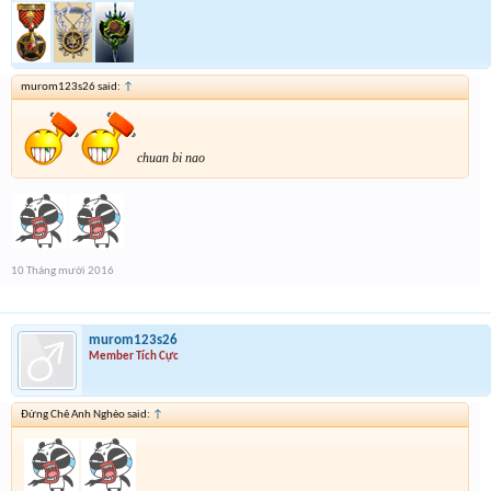
murom123s26 said:
↑
chuan bi nao
10 Tháng mười 2016
murom123s26
Member Tích Cực
Đừng Chê Anh Nghèo said:
↑