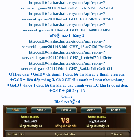
http://s110-haitac.haitac-gs.com/api/replay?
serverid=game20110&bid=GHZ_5ab1519832a2a0bf
http://s110-haitac.haitac-gs.com/api/replay?
serverid=game20110&bid=GHZ_bf617d67b27075fd
http://s110-haitac.haitac-gs.com/api/replay?
serverid=game20110&bid=GHZ_fb05b99f868f4f98
๖D๖ۣۜSima.s1 thắng 3
http://s110-haitac.haitac-gs.com/api/replay?
serverid=game20110&bid=GHZ_48ae745dff9e424c
http://s110-haitac.haitac-gs.com/api/replay?
serverid=game20110&bid=GHZ_f1c6c9d7fa145c0c
http://s110-haitac.haitac-gs.com/api/replay?
serverid=game20110&bid=GHZ_3a65a7d1e2e61f81
Ở Hiệp đầu ✦GolD✦ đã giành 1 chút lợi thế khi có 2 thành viên của
✦GolD✦ liên tiếp thắng 3. Cả 2 CH đều mạnh mẽ như nhau, nhưng
✦GolD✦ đã có 1 chút lợi thế khi có các thành viên LC khá là đồng đều.
✦GolD✦ (28-24) 113
Cụm 2
Black vs ๖ۣۜGod