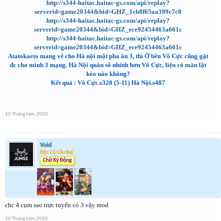
http://s344-haitac.haitac-gs.com/api/replay?
serverid=game20344&bid=GHZ_1cb8f65aa399c7c0
http://s344-haitac.haitac-gs.com/api/replay?
serverid=game20344&bid=GHZ_ece92454463a661c
http://s344-haitac.haitac-gs.com/api/replay?
serverid=game20344&bid=GHZ_ece92454463a661c
Atatokaeto mang về cho Hà nội một pha ăn 3, thì Ờ bên Vô Cực cũng gặt
đc cho mình 3 mạng. Hà Nội quân số nhỉnh hơn Vô Cực, liệu có màn lật
kèo nào không?
Kết quả : Vô Cực.s328 (5-11) Hà Nội.s487
10 Tháng tám 2020
Void
Độc Cô Cầu Bại
Chữ Ký Động
chc 4 cụm sao trực tuyến có 3 vậy mod
10 Tháng tám 2020