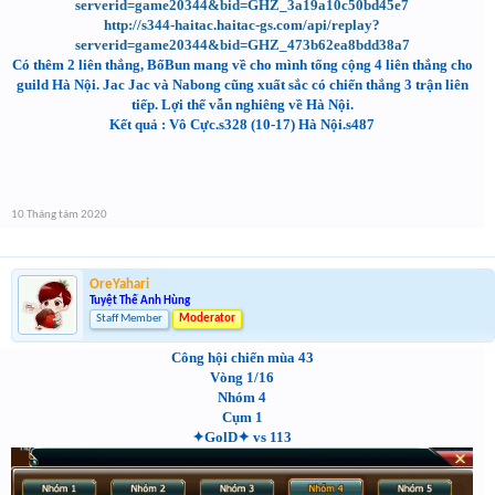
serverid=game20344&bid=GHZ_3a19a10c50bd45e7
http://s344-haitac.haitac-gs.com/api/replay?
serverid=game20344&bid=GHZ_473b62ea8bdd38a7
Có thêm 2 liên thắng, BốBun mang về cho mình tổng cộng 4 liên thắng cho
guild Hà Nội. Jac Jac và Nabong cũng xuất sắc có chiến thắng 3 trận liên
tiếp. Lợi thế vẫn nghiêng về Hà Nội.
Kết quả : Vô Cực.s328 (10-17) Hà Nội.s487
10 Tháng tám 2020
OreYahari
Tuyệt Thế Anh Hùng
Staff Member
Moderator
Công hội chiến mùa 43
Vòng 1/16
Nhóm 4
Cụm 1
✦GolD✦ vs 113