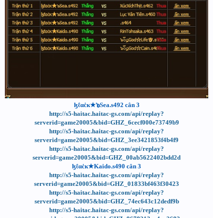
ɮℓαċк★๖Sea.s492 cân 3
http://s5-haitac.haitac-gs.com/api/replay?
serverid=game20005&bid=GHZ_6cecf000e73749b9
http://s5-haitac.haitac-gs.com/api/replay?
serverid=game20005&bid=GHZ_3ee3421853f4b4f9
http://s5-haitac.haitac-gs.com/api/replay?
serverid=game20005&bid=GHZ_00ab5622402bdd2d
ɮℓαċк★Kaido.s490 cân 3
http://s5-haitac.haitac-gs.com/api/replay?
serverid=game20005&bid=GHZ_01833bf463f30423
http://s5-haitac.haitac-gs.com/api/replay?
serverid=game20005&bid=GHZ_74ec643c12dedf9b
http://s5-haitac.haitac-gs.com/api/replay?