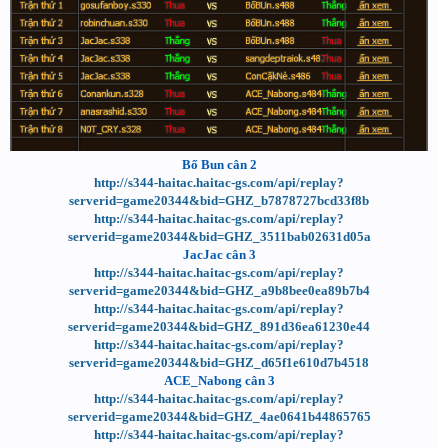
Bố Bun cân 2
http://s344-haitac.haitac-gs.com/api/replay?
serverid=game20344&bid=GHZ_b7878727bcd33f8b
http://s344-haitac.haitac-gs.com/api/replay?
serverid=game20344&bid=GHZ_3511bab02631d05a
JacJac cân 3
http://s344-haitac.haitac-gs.com/api/replay?
serverid=game20344&bid=GHZ_a9b8bee0ea89b7b4
http://s344-haitac.haitac-gs.com/api/replay?
serverid=game20344&bid=GHZ_891d36ea61230e44
http://s344-haitac.haitac-gs.com/api/replay?
serverid=game20344&bid=GHZ_d65f1e610d7b4518
ACE_Nabong cân 3
http://s344-haitac.haitac-gs.com/api/replay?
serverid=game20344&bid=GHZ_4ae0641b44865765
http://s344-haitac.haitac-gs.com/api/replay?