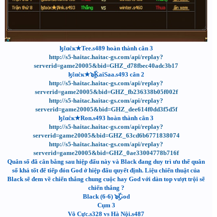
ɮℓαċк★Tee.s489 hoàn thành cân 3
http://s5-haitac.haitac-gs.com/api/replay?
serverid=game20005&bid=GHZ_d78fbec40adc3b17
ɮℓαċк★๖ۣۜKaiSaa.s493 cân 2
http://s5-haitac.haitac-gs.com/api/replay?
serverid=game20005&bid=GHZ_fb236338b05f002f
http://s5-haitac.haitac-gs.com/api/replay?
serverid=game20005&bid=GHZ_dee614f0dd3f5d5f
ɮℓαċк★Ron.s493 hoàn thành cân 3
http://s5-haitac.haitac-gs.com/api/replay?
serverid=game20005&bid=GHZ_63cd6b6771838074
http://s5-haitac.haitac-gs.com/api/replay?
serverid=game20005&bid=GHZ_0ae33004778b716f
Quân số đã cân bằng sau hiệp đấu này và Black đang duy trì ưu thế quân
số khá tốt để tiếp đón God ở hiệp đấu quyết định. Liệu chiến thuật của
Black sẽ đem về chiến thắng chung cuộc hay God với dàn top vượt trội sẽ
chiến thắng ?
Black (6-6) ๖ۣۜGod
Cụm 3
Vô Cực.s328 vs Hà Nội.s487