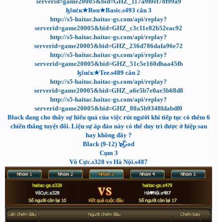
serverid=game20005&bid=GHZ_117a9f0ef78f99a9
ɮℓαċк★Ron★Basic.s493 cân 3
http://s5-haitac.haitac-gs.com/api/replay?
serverid=game20005&bid=GHZ_c3c11e82b52eac92
http://s5-haitac.haitac-gs.com/api/replay?
serverid=game20005&bid=GHZ_236d786dafa96e72
http://s5-haitac.haitac-gs.com/api/replay?
serverid=game20005&bid=GHZ_51c5e160dbaa45fb
ɮℓαċк★Tee.s489 cân 2
http://s5-haitac.haitac-gs.com/api/replay?
serverid=game20005&bid=GHZ_a6e5b7e0ae3b68d8
http://s5-haitac.haitac-gs.com/api/replay?
serverid=game20005&bid=GHZ_80a5b9348fdabdf0
Black đang cho thấy sự hiểu quả của việc rút người khi tiếp tục có thêm 6
chiến thắng tuyệt đối. Liệu sự áp đảo này có thể duy trì được ở hiệp sau
hay không đây ?
Black (9-12) ๖ۣۜGod
Cụm 3
Vô Cực.s328 vs Hà Nội.s487