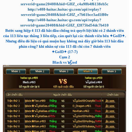
serverid=game20408&bid=GHZ_c4a98b4f6138eb5c
http://s408-haitac.haitac-gs.com/api/replay?
serverid=game20408&bid=GHZ_e7b61bce3ad1f80e
http://s408-haitac.haitac-gs.com/api/replay?
serverid=game20408&bid=GHZ_f2875bd54dc7b410
Bước sang hiệp 4 113 đã bắt đầu chống trả quyết liệt khi có 2 thành viên
của 113 liên tục thắng 3 liên tiếp, càn quét lại các thành viên bên ✦GolD✦.
Nhưng điều đó liệu có quá muộn hay không mà đây giờ bên 113 bắt đầu
phản công? khi nhân sự của 113 đã chỉ còn 7 thành viên
✦GolD✦ (17-7)
Cụm 2
Black vs ๖ۣۜGod