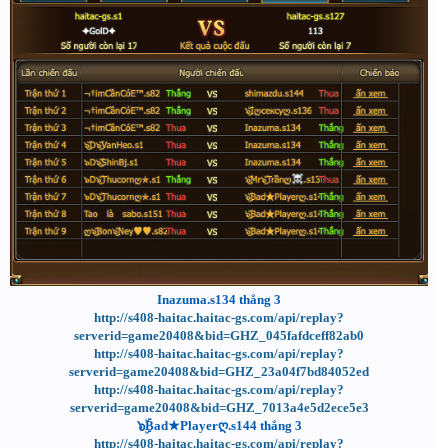
Inazuma.s134 thắng 3
http://s408-haitac.haitac-gs.com/api/replay?
serverid=game20408&bid=GHZ_045fafdceff82ab0
http://s408-haitac.haitac-gs.com/api/replay?
serverid=game20408&bid=GHZ_23a04f7bd84052ed
http://s408-haitac.haitac-gs.com/api/replay?
serverid=game20408&bid=GHZ_7013a4e5d2ece5e3
๖ۣۜBad★Playerღ.s144 thắng 3
http://s408-haitac.haitac-gs.com/api/replay?