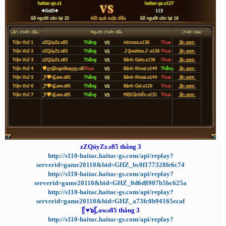
zZQủyZz.s85 thắng 3
http://s110-haitac.haitac-gs.com/api/replay?
serverid=game20110&bid=GHZ_bc0f177328fe6c74
http://s110-haitac.haitac-gs.com/api/replay?
serverid=game20110&bid=GHZ_0d6d8907b5bc625a
http://s110-haitac.haitac-gs.com/api/replay?
serverid=game20110&bid=GHZ_a73fc0b94165ecaf
ۣۜF♥๖ۣۜLaw.s85 thắng 3
http://s110-haitac.haitac-gs.com/api/replay?