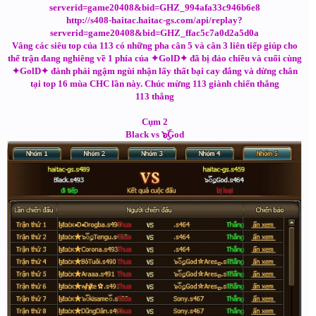
serverid=game20408&bid=GHZ_994afa33c946b6e8
http://s408-haitac.haitac-gs.com/api/replay?
serverid=game20408&bid=GHZ_ffac5c7a0d2a5d0a
Vâng các siêu top của 113 có những pha cân 5 và cân 3 liên tiếp giúp cho
thế trận đang nghiêng về 1 phía của ✦GolD✦ đã bị đảo chiều và cuối cùng
✦GolD✦ đành phải ngậm ngùi nhận lấy thất bại cay đắng và dừng chân
tại top 16 mùa CHC lần này. Chúc mừng 113 giành chiến thắng
113 thắng
Cụm 2
Black vs ๖ۣۜGod