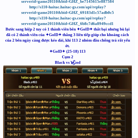
serverid=game20110&bid=GHZ_be7145615e887584
http://s110-haitac.haitac-gs.com/api/replay?
serverid=game20110&bid=GHZ_69183d1c57adb0c5
http://s110-haitac.haitac-gs.com/api/replay?
serverid=game20110&bid=GHZ_6b8c7d6a8949ccd1
Bước sang hiệp 2 tuy có 1 thành viên bên ✦GolD✦ thất bại nhưng bù lại
đã có 2 thành viên của ✦GolD✦ thắng 3 liên tiếp giúp cho khoảng cách
của 2 bên ngày càng được kéo dài, khi 113 2 nhóm đầu chống trả rất yếu
ớt.
✦GolD✦ (25-18) 113
Cụm 2
Black vs ๖ۣۜGod