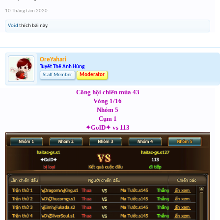
10 Tháng tám 2020
Void
thích bài này.
OreYahari
Tuyệt Thế Anh Hùng
Staff Member
Moderator
Công hội chiến mùa 43
Vòng 1/16
Nhóm 5
Cụm 1
✦GolD✦ vs 113