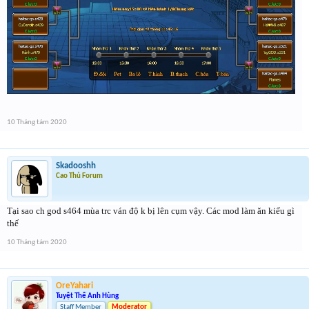
10 Tháng tám 2020
Skadooshh
Cao Thủ Forum
Tại sao ch god s464 mùa trc ván độ k bị lên cụm vậy. Các mod làm ăn kiểu gì
thế
10 Tháng tám 2020
OreYahari
Tuyệt Thế Anh Hùng
Staff Member
Moderator