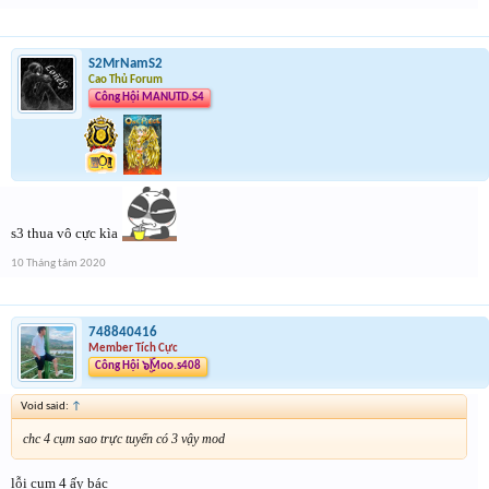
S2MrNamS2
Cao Thủ Forum
Công Hội MANUTD.S4
s3 thua vô cực kìa
10 Tháng tám 2020
748840416
Member Tích Cực
Công Hội ๖ۣۜMoo.s408
Void said:
↑
chc 4 cụm sao trực tuyến có 3 vậy mod
lỗi cụm 4 ấy bác