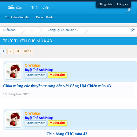
Đăng nhập
Đăng ký
Diễn đàn
Thành viên
Tìm kiếm diễn đàn
Recent Posts
Diễn đàn
...
Công Hội Chiến Lần 43
TRỰC TUYẾN CHC MÙA 43
1
2
3
Tiếp >
OreYahari
Tuyệt Thế Anh Hùng
Staff Member
Moderator
Chào mừng các thuyền trưởng đến với Công Hội Chiến mùa 43
10 Tháng tám 2020
OreYahari
Tuyệt Thế Anh Hùng
Staff Member
Moderator
Chia bảng CHC mùa 43