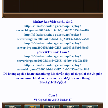
ɮℓαċк★Ron★Mor.s491 cân 3
http://s5-haitac.haitac-gs.com/api/replay?
serverid=game20005&bid=GHZ_8a032158548ae492
http://s5-haitac.haitac-gs.com/api/replay?
serverid=game20005&bid=GHZ_23193734b3c7a5ff
http://s5-haitac.haitac-gs.com/api/replay?
serverid=game20005&bid=GHZ_ad045c88b98f9ce5
ɮℓαċк★Trâu.s491 cân 2
http://s5-haitac.haitac-gs.com/api/replay?
serverid=game20005&bid=GHZ_c1fa04a4a93e85f4
http://s5-haitac.haitac-gs.com/api/replay?
serverid=game20005&bid=GHZ_5ab5635ee01ac840
Dù không áp đảo hoàn toàn nhưng Black vẫn duy trì được lợi thế về quân
số của mình khi ở hiệp vẫn có thêm được 6 chiến thắng
Black (11-18) ๖ۣۜGod
Cụm 3
Vô Cực.s328 vs Hà Nội.s487