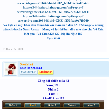
serverid=game20344&bid=GHZ_b83d55ef7af7c4ab
http://s344-haitac.haitac-gs.com/api/replay?
serverid=game20344&bid=GHZ_d957e7f032912611
http://s344-haitac.haitac-gs.com/api/replay?
serverid=game20344&bid=GHZ_f256fcae0c7fb569
Vô Cực có một khởi đầu thuận lợi với màn ăn 3 đến từ DrStrange – những
trận chiến của Nami Ussop – Mang về lợi thế ban đầu nho nhỏ cho Vô Cực.
Kết quả : Vô Cực.s328 (22-26) Hà Nội.s487
Cụm 4 lỗi
10 Tháng tám 2020
OreYahari
Tuyệt Thế Anh Hùng
Staff Member
Moderator
Công hội chiến mùa 43
Vòng 1/16
Nhóm 2
Cụm 1
✦GolD✦ vs 113