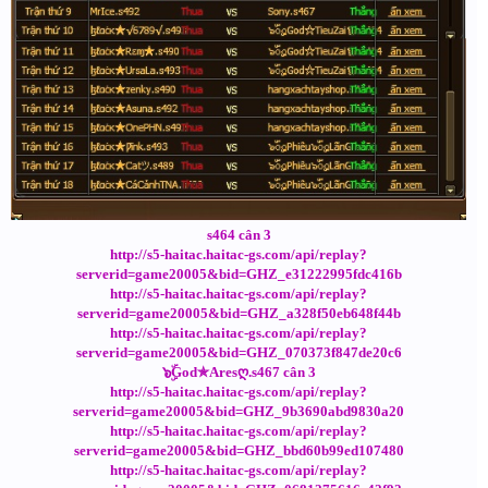
s464 cân 3
http://s5-haitac.haitac-gs.com/api/replay?
serverid=game20005&bid=GHZ_e31222995fdc416b
http://s5-haitac.haitac-gs.com/api/replay?
serverid=game20005&bid=GHZ_a328f50eb648f44b
http://s5-haitac.haitac-gs.com/api/replay?
serverid=game20005&bid=GHZ_070373f847de20c6
๖ۣۜGod✯Aresღ.s467 cân 3
http://s5-haitac.haitac-gs.com/api/replay?
serverid=game20005&bid=GHZ_9b3690abd9830a20
http://s5-haitac.haitac-gs.com/api/replay?
serverid=game20005&bid=GHZ_bbd60b99ed107480
http://s5-haitac.haitac-gs.com/api/replay?