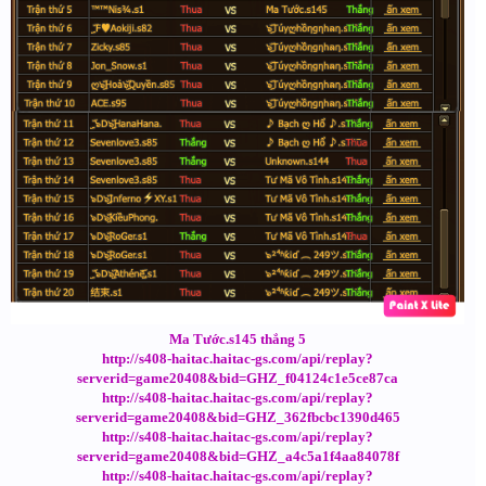
Ma Tước.s145 thắng 5
http://s408-haitac.haitac-gs.com/api/replay?
serverid=game20408&bid=GHZ_f04124c1e5ce87ca
http://s408-haitac.haitac-gs.com/api/replay?
serverid=game20408&bid=GHZ_362fbcbc1390d465
http://s408-haitac.haitac-gs.com/api/replay?
serverid=game20408&bid=GHZ_a4c5a1f4aa84078f
http://s408-haitac.haitac-gs.com/api/replay?