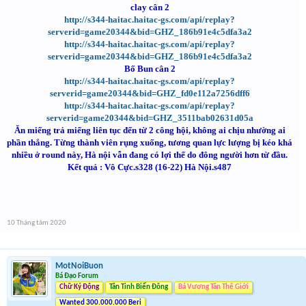
clay cân 2
http://s344-haitac.haitac-gs.com/api/replay?
serverid=game20344&bid=GHZ_186b91e4c5dfa3a2
http://s344-haitac.haitac-gs.com/api/replay?
serverid=game20344&bid=GHZ_186b91e4c5dfa3a2
Bố Bun cân 2
http://s344-haitac.haitac-gs.com/api/replay?
serverid=game20344&bid=GHZ_fd0e112a7256dff6
http://s344-haitac.haitac-gs.com/api/replay?
serverid=game20344&bid=GHZ_3511bab02631d05a
Ăn miếng trả miếng liên tục đến từ 2 công hội, không ai chịu nhường ai
phần thắng. Từng thành viên rụng xuống, tương quan lực lượng bị kéo khá
nhiều ở round này, Hà nội vẫn đang có lợi thế do đông người hơn từ đầu.
Kết quả : Vô Cực.s328 (16-22) Hà Nội.s487
10 Tháng tám 2020
MotNoiBuon
Bá Đạo Forum
Chữ Ký Động
Tân Tinh Biển Đông
Bá Vương Tân Thế Giới
Wanted 300.000.000 Beri