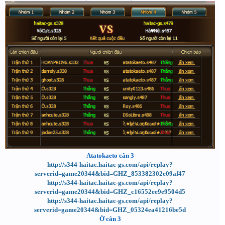
Atatokaeto cân 3
http://s344-haitac.haitac-gs.com/api/replay?
serverid=game20344&bid=GHZ_853382302e09af47
http://s344-haitac.haitac-gs.com/api/replay?
serverid=game20344&bid=GHZ_c16552ee9e9504d5
http://s344-haitac.haitac-gs.com/api/replay?
serverid=game20344&bid=GHZ_05324ea41216be5d
Ờ cân 3