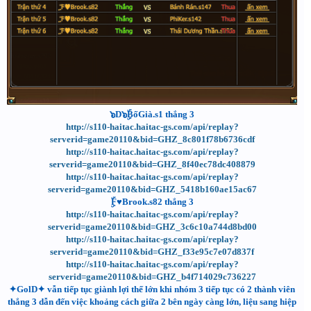
๖D๖ۣۜBốGià.s1 thắng 3
http://s110-haitac.haitac-gs.com/api/replay?
serverid=game20110&bid=GHZ_8c801f78b6736cdf
http://s110-haitac.haitac-gs.com/api/replay?
serverid=game20110&bid=GHZ_8f40ec78dc408879
http://s110-haitac.haitac-gs.com/api/replay?
serverid=game20110&bid=GHZ_5418b160ae15ac67
ۣۜF♥Brook.s82 thắng 3
http://s110-haitac.haitac-gs.com/api/replay?
serverid=game20110&bid=GHZ_3c6c10a744d8bd00
http://s110-haitac.haitac-gs.com/api/replay?
serverid=game20110&bid=GHZ_f33e95c7e07d837f
http://s110-haitac.haitac-gs.com/api/replay?
serverid=game20110&bid=GHZ_b4f714029c736227
✦GolD✦ vẫn tiếp tục giành lợi thế lớn khi nhóm 3 tiếp tục có 2 thành viên
thắng 3 dẫn đến việc khoảng cách giữa 2 bên ngày càng lớn, liệu sang hiệp