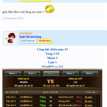
giải đấu Moo mở rộng tại cụm 1
10 Tháng tám 2020
OreYahari
Tuyệt Thế Anh Hùng
Staff Member
Moderator
Công hội chiến mùa 43
Vòng 1/16
Nhóm 3
Cụm 1
✦GolD✦ vs 113