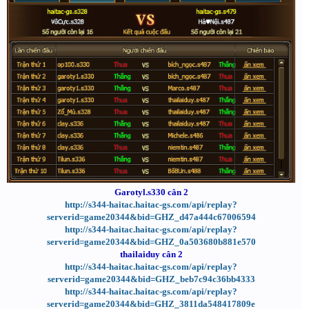
Garotyl.s330 cân 2
http://s344-haitac.haitac-gs.com/api/replay?
serverid=game20344&bid=GHZ_d47a444c67006594
http://s344-haitac.haitac-gs.com/api/replay?
serverid=game20344&bid=GHZ_0a503680b881e570
thailaiduy cân 2
http://s344-haitac.haitac-gs.com/api/replay?
serverid=game20344&bid=GHZ_beb7c94c36bb4333
http://s344-haitac.haitac-gs.com/api/replay?
serverid=game20344&bid=GHZ_3811da548417809e