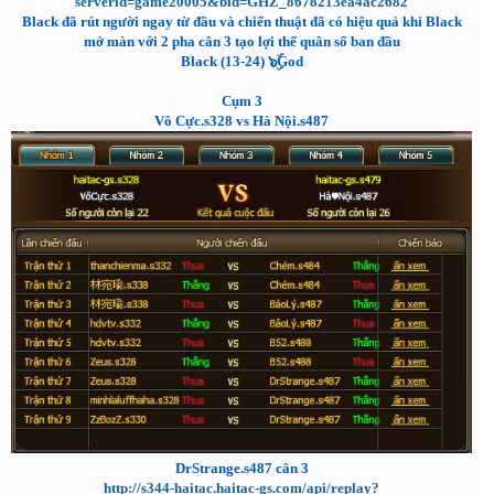
serverid=game20005&bid=GHZ_8678213ea4ac2682
Black đã rút người ngay từ đầu và chiến thuật đã có hiệu quả khi Black
mở màn với 2 pha cân 3 tạo lợi thế quân số ban đầu
Black (13-24) ๖ۣۜGod
Cụm 3
Vô Cực.s328 vs Hà Nội.s487
DrStrange.s487 cân 3
http://s344-haitac.haitac-gs.com/api/replay?