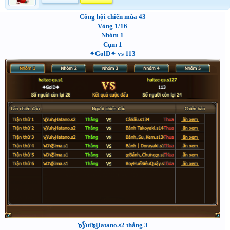
Công hội chiến mùa 43
Vòng 1/16
Nhóm 1
Cụm 1
✦GolD✦ vs 113
๖ۣۜYui๖ۣHatano.s2 thắng 3