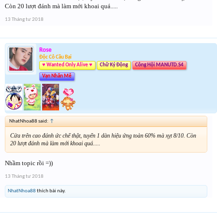
Còn 20 lượt đánh mà làm mới khoai quá.....
13 Tháng tư 2018
Rose
Độc Cô Cầu Bại
♥ Wanted Only Alive ♥
Chữ Ký Động
Công Hội MANUTD.S4
Vạn Nhân Mê
NhatNhoa88 said:
↑
Cửa trên cao đánh ức chế thật, tuyển 1 dàn hiệu ứng toàn 60% mà xỵt 8/10. Còn
20 lượt đánh mà làm mới khoai quá.....
Nhầm topic rồi =))
13 Tháng tư 2018
NhatNhoa88
thích bài này.