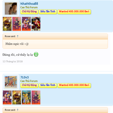
NhatNhoa88
Cao Thủ Forum
Chữ Ký Động
Siêu Tân Tinh
Wanted 400.000.000 Beri
Rose said:
↑
Nhầm topic rồi =))
Đúng rồi, cứ thấy lạ lạ
13 Tháng tư 2018
7L0v3
Cao Thủ Forum
Chữ Ký Động
Siêu Tân Tinh
Wanted 400.000.000 Beri
Rose said:
↑