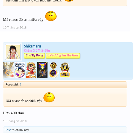
ban đầu tính tưởng vẫn thua tầm 30k lc
Mà rt acc đó tc nhiêu vậy
10 Tháng tư 2018
Shikamaru
Chém Gió Thần Sầu
Chữ Ký Động
Bá Vương Tân Thế Giới
Rose said:
↑
Mà rt acc đó tc nhiêu vậy
Hơn 400 thui
10 Tháng tư 2018
Rose
thích bài này.