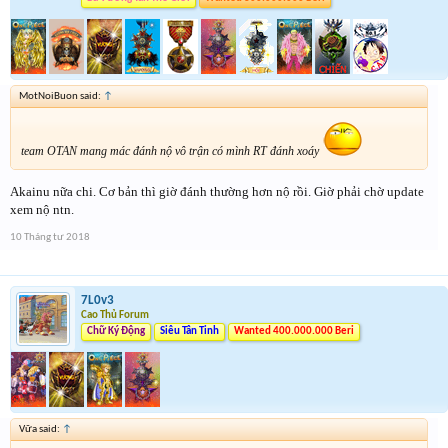
MotNoiBuon said:
↑
team OTAN mang mác đánh nộ vô trận có mình RT đánh xoáy
Akainu nữa chi. Cơ bản thì giờ đánh thường hơn nộ rồi. Giờ phải chờ update
xem nộ ntn.
10 Tháng tư 2018
7L0v3
Cao Thủ Forum
Chữ Ký Động
Siêu Tân Tinh
Wanted 400.000.000 Beri
Vữa said:
↑