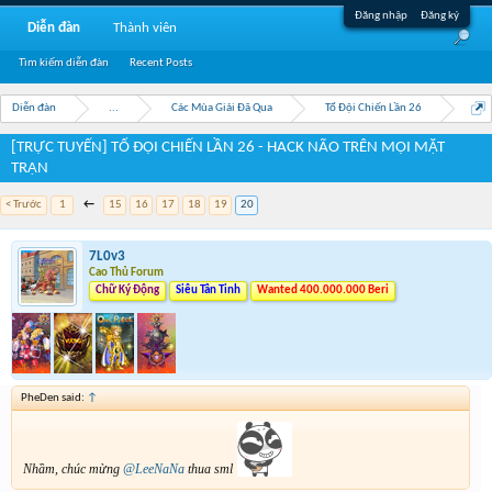
Đăng nhập
Đăng ký
Diễn đàn
Thành viên
Tìm kiếm diễn đàn
Recent Posts
Diễn đàn
...
Các Mùa Giải Đã Qua
Tổ Đội Chiến Lần 26
[TRỰC TUYẾN] TỔ ĐỘI CHIẾN LẦN 26 - HACK NÃO TRÊN MỌI MẶT
TRẬN
< Trước
1
←
15
16
17
18
19
20
7L0v3
Cao Thủ Forum
Chữ Ký Động
Siêu Tân Tinh
Wanted 400.000.000 Beri
PheDen said:
↑
Nhầm, chúc mừng
@LeeNaNa
thua sml