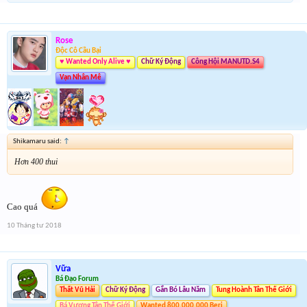
Rose
Độc Cô Cầu Bại
♥ Wanted Only Alive ♥
Chữ Ký Động
Công Hội MANUTD.S4
Vạn Nhân Mê
Shikamaru said:
↑
Hơn 400 thui
Cao quá
10 Tháng tư 2018
Vữa
Bá Đạo Forum
Thất Vũ Hải
Chữ Ký Động
Gắn Bó Lâu Năm
Tung Hoành Tân Thế Giới
Bá Vương Tân Thế Giới
Wanted 800.000.000 Beri