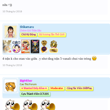
nữa =))
10 Tháng tư 2018
Shikamaru
Chém Gió Thần Sầu
Chữ Ký Động
Bá Vương Tân Thế Giới
4 trận k cho otan vào giữa . y như rằng trận 5 vanali chui vào tròng
10 Tháng tư 2018
BigMther
Cao Thủ Forum
♥ Wanted Only Alive ♥
Moderator
Cộng Tác Viên 568Play
Cựu Thành Viên CCT-205