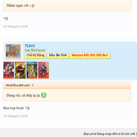
Nhầm topic rồi =))
=))
13 Tháng tư 2018
7L0v3
Cao Thủ Forum
Chữ Ký Động
Siêu Tân Tinh
Wanted 400.000.000 Beri
NhatNhoa88 said:
↑
Đúng rồi, cứ thấy lạ lạ
đua top hoài =))
13 Tháng tư 2018
(Bạn phải Đăng nhập để trả lời bài viết.)