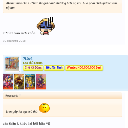
Akainu nữa chi. Cơ bản thì giờ đánh thường hơn nộ rồi. Giờ phải chờ update xem
nộ ntn.
cứ tiền vào mới khỏe
10 Tháng tư 2018
7L0v3
Cao Thủ Forum
Chữ Ký Động
Siêu Tân Tinh
Wanted 400.000.000 Beri
Rose said:
↑
Hẹn gặp lại vgc trả thù
cẩn thận k khéo lại hối hận =))