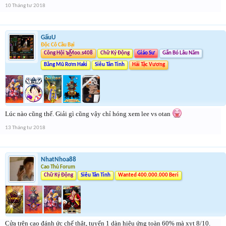
10 Tháng tư 2018
GấuU
Độc Cô Cầu Bại
Công Hội ๖ۣۜMoo.s408
Chữ Ký Động
Giáo Sư
Gắn Bó Lâu Năm
Băng Mũ Rơm Haki
Siêu Tân Tinh
Hải Tặc Vương
Lúc nào cũng thế. Giải gì cũng vậy chỉ hóng xem lee vs otan
13 Tháng tư 2018
NhatNhoa88
Cao Thủ Forum
Chữ Ký Động
Siêu Tân Tinh
Wanted 400.000.000 Beri
Cửa trên cao đánh ức chế thật, tuyển 1 dàn hiệu ứng toàn 60% mà xỵt 8/10.