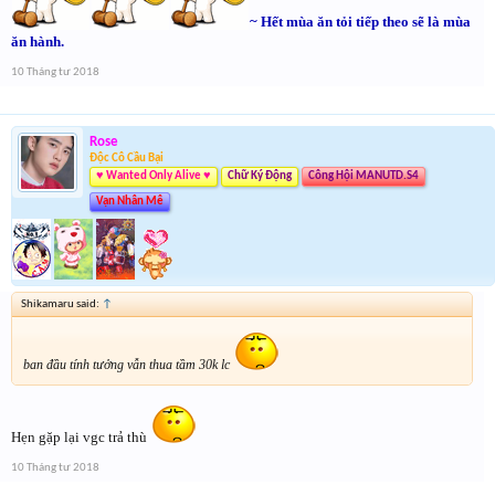
~ Hết mùa ăn tỏi tiếp theo sẽ là mùa
ăn hành.
10 Tháng tư 2018
Rose
Độc Cô Cầu Bại
♥ Wanted Only Alive ♥
Chữ Ký Động
Công Hội MANUTD.S4
Vạn Nhân Mê
Shikamaru said:
↑
ban đầu tính tưởng vẫn thua tầm 30k lc
Hẹn gặp lại vgc trả thù
10 Tháng tư 2018