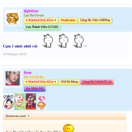
BigMther
Cao Thủ Forum
♥ Wanted Only Alive ♥
Moderator
Cộng Tác Viên 568Play
Cựu Thành Viên CCT-205
Cụm 1 nhức nhối vãi
~
10 Tháng tư 2018
Rose
Độc Cô Cầu Bại
♥ Wanted Only Alive ♥
Chữ Ký Động
Công Hội MANUTD.S4
Vạn Nhân Mê
Shikamaru said:
↑