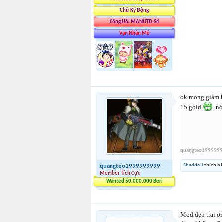
Chữ Ký Động
Công Hội MANUTD.S4
Vạn Nhân Mê
ok mong giảm b
15 gold
. n
quangteo199999
Shaddoll
thích bà
quangteo1999999999
Member Tích Cực
Wanted 50.000.000 Beri
Mod đẹp trai ơi