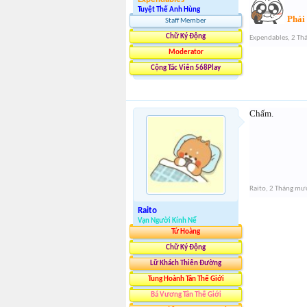
Tuyệt Thế Anh Hùng
Phải 
Staff Member
Chữ Ký Động
Expendables
,
2 Th
Moderator
Cộng Tác Viên 568Play
Chấm.
Raito
,
2 Tháng mư
Raito
Vạn Người Kính Nể
Tứ Hoàng
Chữ Ký Động
Lữ Khách Thiên Đường
Tung Hoành Tân Thế Giới
Bá Vương Tân Thế Giới