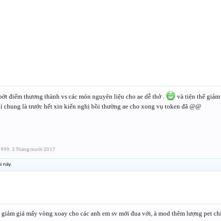
ớt điểm thương thành vs các món nguyên liệu cho ae dễ thở .
và tiện thể giả
ói chung là trước hết xin kiến nghị bồi thường ae cho xong vụ token đã @@
9999
,
3 Tháng mười 2017
i này.
 giảm giá mấy vòng xoay cho các anh em sv mới đua với, à mod thêm lượng pet chín