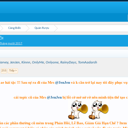
Cảng Biển
Quán Rượu
ỒI
 Tháng mười 2017
.
arvey
,
JenJen
,
Kinnn
,
OnlyMe
,
Onlyone
,
RainyDays
,
TomAadarsh
255
Tiếp >
ae hải tặc !!! Sau sự ra đi của Mrs
@JenJen
và k cần trở lại nay tôi đây phục vụ
cái topic cũ của Mrs
@JenJen
bị lỗi cờ mờ nờ rờ nên mình tiện thể tạo 
n các phần thưởng cũ mèm trong Phản Hồi, Lễ Bao, Giảm Giá Hạn Chế ? Item tras