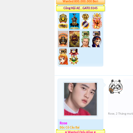
Wanted 800.000.000 Beri
Công Hội AE...GATO.S145
Rose
,
2 Tháng mườ
Rose
Độc Cô Cầu Bại
♥ Wanted Only Alive ♥