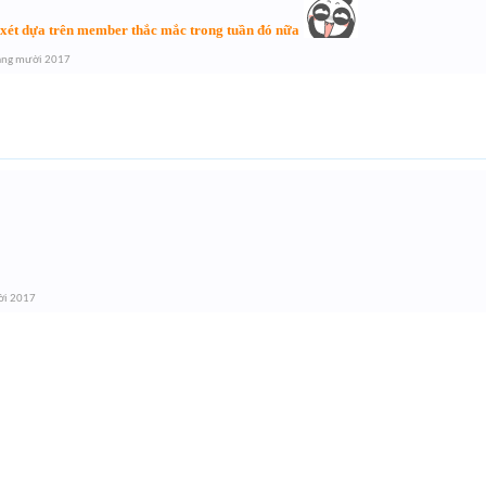
xét dựa trên member thắc mắc trong tuần đó nữa
áng mười 2017
ời 2017