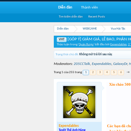
Diễn đàn
Thành viên
Tìm kiếm diễn đàn
Recent Posts
Diễn đàn
WEBGAME
Vua Hải Tặc
[GÓP Ý] GIẢM GIÁ, LỄ BAO, PHẢN H
VHT
Thảo luận trong '
Quán Rượu
' bắt đầu bởi
Expendables
,
2
Trạng thái chủ đề:
Không mở trả lời sau này.
Moderators:
205CCTalk
,
Expendables
,
GalaxyDr
,
H
Trang 1 của 255 trang
1
2
3
4
5
6
→
Xin chào 500 
Các bạn đã chá
Expendables
Tuyệt Thế Anh Hùng