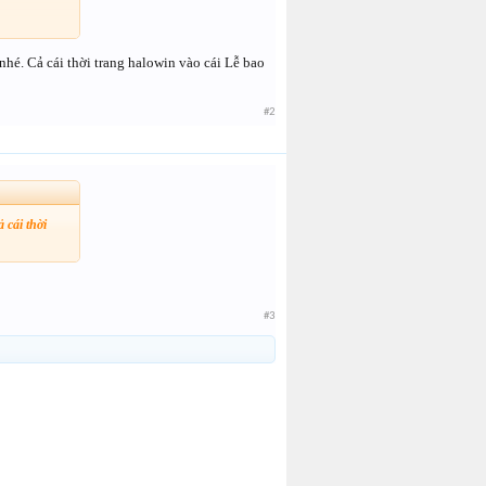
 Tích Điểm,
kiến cá nhân
hé. Cả cái thời trang halowin vào cái Lễ bao
ất về nhu cầu
 phang được
#2
 các bạn đặt
 cái thời
#3