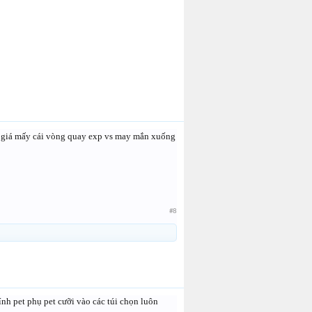
m giá mấy cái vòng quay exp vs may mắn xuống
#8
h pet phụ pet cưỡi vào các túi chọn luôn