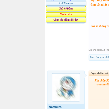
bạn hãy thoả
Staff Member
ứng tốt nhất 
Chữ Ký Động
Moderator
Cộng Tác Viên 568Play
Tôi sẽ ở đây 
Expendables
,
2 Th
Ron
,
Dungxvip03
Expendables sai
Xin chào 50
rượu này!!
NamKuto