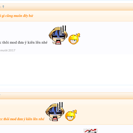
d:
↑
i gì cũng muốn đêy hử
 thôi mod đưa ý kiên lên nhé
g mười 2017
↑
c thôi mod đưa ý kiên lên nhé