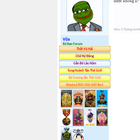
được không ạ?
Vữa
,
3 Tháng mườ
Vữa
Bá Đạo Forum
Thất Vũ Hải
Chữ Ký Động
Gắn Bó Lâu Năm
Tung Hoành Tân Thế Giới
Bá Vương Tân Thế Giới
Wanted 800.000.000 Beri