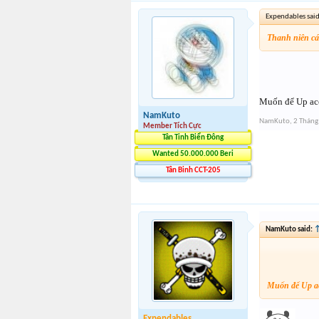
Expendables sai
Thanh niên cá
Muốn để Up acc
NamKuto
NamKuto
,
2 Thán
Member Tích Cực
Tân Tinh Biển Đông
Wanted 50.000.000 Beri
Tân Binh CCT-205
NamKuto said:
Muốn để Up ac
Expendables