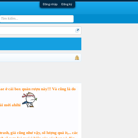
Đăng nhập
Đăng ký
 ae ở cái box quán rượu này!!! Và cũng là do
cái mới ahihi
h, giá cũng như vậy, số lượng quá ít,... các