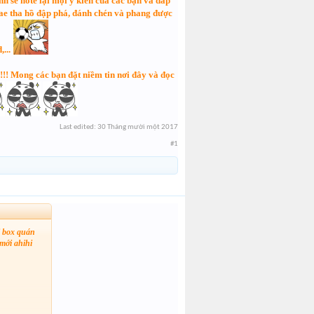
h sẽ note lại mọi ý kiến của các bạn và đáp
ể ae tha hồ đập phá, đánh chén và phang được
,...
!!! Mong các bạn đặt niềm tin nơi đây và đọc
Last edited:
30 Tháng mười một 2017
#1
ái box quán
 mới ahihi