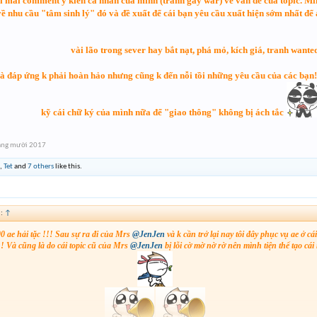
i mái comment ý kiến cá nhân của mình (tránh gây war) về vấn đề của topic. Mìn
về nhu cầu "tâm sinh lý" đó và đề xuất để cái bạn yêu cầu xuất hiện sớm nhất đ
vài lão trong sever hay bắt nạt, phá mỏ, kích giá, tranh wanted
và đáp ứng k phải hoàn hảo nhưng cũng k đến nỗi tồi những yêu cầu của các bạn!
kỹ cái chữ ký của mình nữa để "giao thông" không bị ách tắc
áng mười 2017
,
Tet
and
7 others
like this.
d:
↑
0 ae hải tặc !!! Sau sự ra đi của Mrs
@JenJen
và k cần trở lại nay tôi đây phục vụ ae ở c
! Và cũng là do cái topic cũ của Mrs
@JenJen
bị lỗi cờ mờ nờ rờ nên mình tiện thể tạo cái