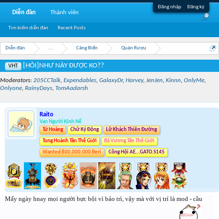
Đăng nhập
Đăng ký
Diễn đàn
Thành viên
Tìm kiếm diễn đàn
Recent Posts
Diễn đàn
...
Cảng Biển
Quán Rượu
[HỎI]NHƯ NÀY ĐƯỢC KO??
VHT
Moderators:
205CCTalk
,
Expendables
,
GalaxyDr
,
Harvey
,
JenJen
,
Kinnn
,
OnlyMe
,
Onlyone
,
RainyDays
,
TomAadarsh
Raito
Vạn Người Kính Nể
Tứ Hoàng
Chữ Ký Động
Lữ Khách Thiên Đường
Tung Hoành Tân Thế Giới
Bá Vương Tân Thế Giới
Wanted 800.000.000 Beri
Công Hội AE...GATO.S145
Mấy ngày hnay mọi người bực bội vì bảo trì, vậy mà với vị trí là mod - cầu