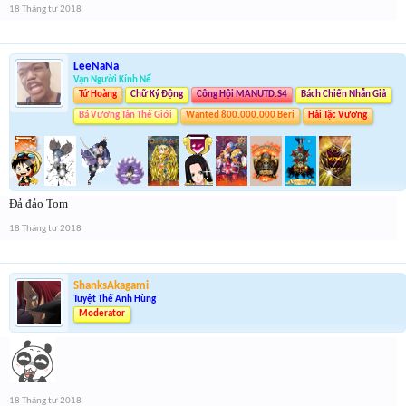
18 Tháng tư 2018
LeeNaNa
Vạn Người Kính Nể
Tứ Hoàng
Chữ Ký Động
Công Hội MANUTD.S4
Bách Chiến Nhẫn Giả
Bá Vương Tân Thế Giới
Wanted 800.000.000 Beri
Hải Tặc Vương
Đả đảo Tom
18 Tháng tư 2018
ShanksAkagami
Tuyệt Thế Anh Hùng
Moderator
18 Tháng tư 2018