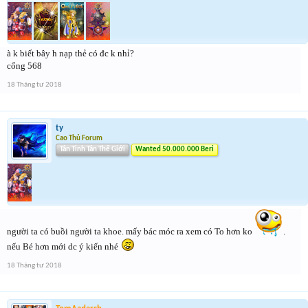
à k biết bây h nạp thẻ có đc k nhỉ?
cổng 568
18 Tháng tư 2018
ty
Cao Thủ Forum
Tân Tinh Tân Thế Giới
Wanted 50.000.000 Beri
người ta có buồi người ta khoe. mấy bác móc ra xem có To hơn ko
.
nếu Bé hơn mới dc ý kiến nhé
18 Tháng tư 2018