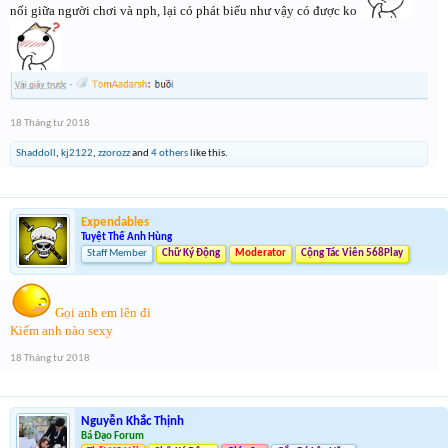
nối giữa người chơi và nph, lại có phát biểu như vậy có được ko
18 Tháng tư 2018
Shaddoll
,
kj2122
,
zzorozz
and
4 others
like this.
Expendables
Tuyệt Thế Anh Hùng
Staff Member
Chữ Ký Động
Moderator
Cộng Tác Viên 568Play
Gọi anh em lên đi
Kiếm anh nào sexy
18 Tháng tư 2018
Nguyễn Khắc Thịnh
Bá Đạo Forum