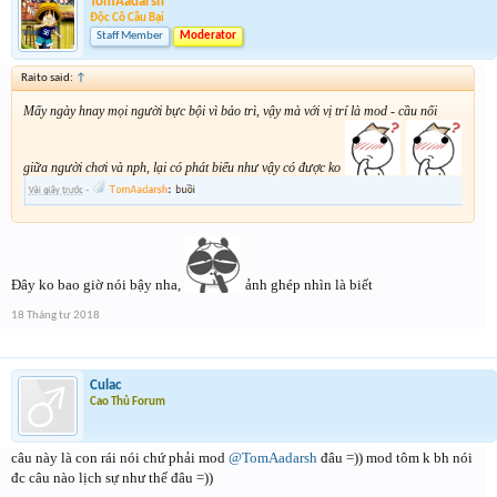
TomAadarsh
Độc Cô Cầu Bại
Staff Member
Moderator
Raito said:
↑
Mấy ngày hnay mọi người bực bội vì bảo trì, vậy mà với vị trí là mod - cầu nối
giữa người chơi và nph, lại có phát biểu như vậy có được ko
Đây ko bao giờ nói bậy nha,
ảnh ghép nhìn là biết
18 Tháng tư 2018
Culac
Cao Thủ Forum
câu này là con rái nói chứ phải mod
@TomAadarsh
đâu =)) mod tôm k bh nói
đc câu nào lịch sự như thế đâu =))