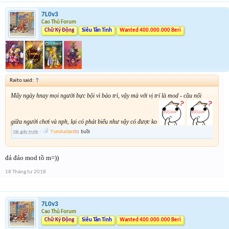
7L0v3
Cao Thủ Forum
Chữ Ký Động
Siêu Tân Tinh
Wanted 400.000.000 Beri
Raito said:
↑
Mấy ngày hnay mọi người bực bội vì bảo trì, vậy mà với vị trí là mod - cầu nối
giữa người chơi và nph, lại có phát biểu như vậy có được ko
đả đảo mod tồ m=))
18 Tháng tư 2018
7L0v3
Cao Thủ Forum
Chữ Ký Động
Siêu Tân Tinh
Wanted 400.000.000 Beri