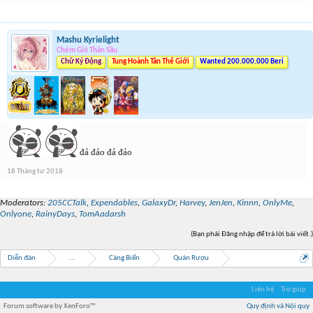
Mashu Kyrielight
Chém Gió Thần Sầu
Chữ Ký Động
Tung Hoành Tân Thế Giới
Wanted 200.000.000 Beri
đả đảo đả đảo
18 Tháng tư 2018
Moderators:
205CCTalk
,
Expendables
,
GalaxyDr
,
Harvey
,
JenJen
,
Kinnn
,
OnlyMe
,
Onlyone
,
RainyDays
,
TomAadarsh
(Bạn phải Đăng nhập để trả lời bài viết.)
Diễn đàn
...
Cảng Biển
Quán Rượu
Liên hệ
Trợ giúp
Forum software by XenForo™
Quy định và Nội quy