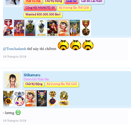
Thất Vũ Hải
Chữ Ký Động
Giáo Sư
Gắn Bó Lâu Năm
Công Hội MANUTD.S4
Bá Vương Tân Thế Giới
Wanted 600.000.000 Beri
@TomAadarsh
thế này thì chếttttt
18 Tháng tư 2018
Shikamaru
Chém Gió Thần Sầu
Chữ Ký Động
Bá Vương Tân Thế Giới
- lương
18 Tháng tư 2018