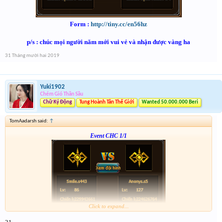
Form :
http://tiny.cc/en56hz
p/s : chúc mọi người năm mới vui vẻ và nhận được vàng ha
31 Tháng mười hai 2019
Yuki1902
Chém Gió Thần Sầu
Chữ Ký Động
Tung Hoành Tân Thế Giới
Wanted 50.000.000 Beri
TomAadarsh said:
↑
Event CHC 1/1
Click to expand...
Form :
http://tiny.cc/en56hz