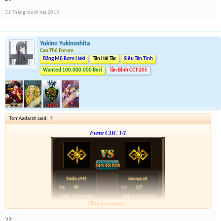
p/s : chúc mọi người năm mới vui vẻ và nhận được vàng ha
31 Tháng mười hai 2019
Yukino Yukinoshita
Cao Thủ Forum
Băng Mũ Rơm Haki
Tân Hải Tặc
Siêu Tân Tinh
Wanted 100.000.000 Beri
Tân Binh CCT-205
TomAadarsh said:
↑
Event CHC 1/1
Click to expand...
Form :
http://tiny.cc/en56hz
22