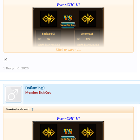
Event CHC 1/1
Click to expand...
Form :
http://tiny.cc/en56hz
19
p/s : chúc mọi người năm mới vui vẻ và nhận được vàng ha
1 Tháng một 2020
Doflaming0
Member Tích Cực
TomAadarsh said:
↑
Event CHC 1/1