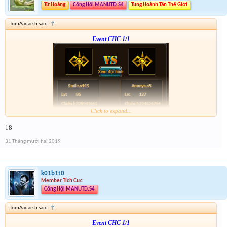
Tứ Hoàng
Công Hội MANUTD.S4
Tung Hoành Tân Thế Giới
TomAadarsh said:
↑
Event CHC 1/1
Click to expand...
Form :
http://tiny.cc/en56hz
18
p/s : chúc mọi người năm mới vui vẻ và nhận được vàng ha
31 Tháng mười hai 2019
k01b1t0
Member Tích Cực
Công Hội MANUTD.S4
TomAadarsh said:
↑
Event CHC 1/1