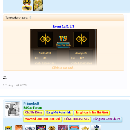
TomAadarsh said:
↑
Event CHC 1/1
Click to expand...
Form :
http://tiny.cc/en56hz
21
p/s : chúc mọi người năm mới vui vẻ và nhận được vàng ha
1 Tháng một 2020
Primebolt
Bá Đạo Forum
Chữ Ký Động
Băng Mũ Rơm Haki
Tung Hoành Tân Thế Giới
Wanted 500.000.000 Beri
CÔNG HỘI ASL.S75
Băng Mũ Rơm Shura