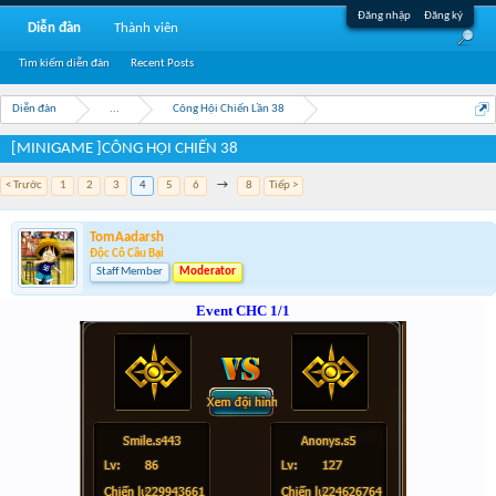
Đăng nhập
Đăng ký
Diễn đàn
Thành viên
Tìm kiếm diễn đàn
Recent Posts
Diễn đàn
...
Công Hội Chiến Lần 38
[MINIGAME ]CÔNG HỘI CHIẾN 38
< Trước
1
2
3
4
5
6
→
8
Tiếp >
TomAadarsh
Độc Cô Cầu Bại
Staff Member
Moderator
Event CHC 1/1