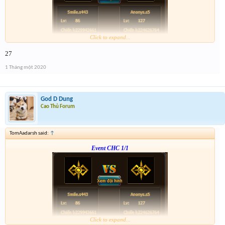
Click to expand...
Form :
http://tiny.cc/en56hz
27
p/s : chúc mọi người năm mới vui vẻ và nhận được vàng ha
1 Tháng một 2020
God D Dung
Cao Thủ Forum
TomAadarsh said:
↑
Event CHC 1/1
Click to expand...