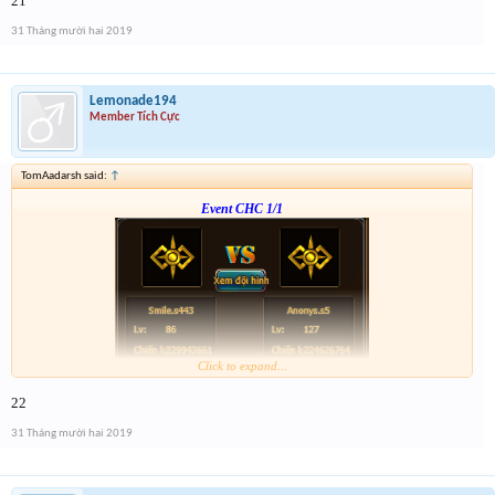
21
p/s : chúc mọi người năm mới vui vẻ và nhận được vàng ha
31 Tháng mười hai 2019
Lemonade194
Member Tích Cực
TomAadarsh said:
↑
Event CHC 1/1
Click to expand...
Form :
http://tiny.cc/en56hz
22
p/s : chúc mọi người năm mới vui vẻ và nhận được vàng ha
31 Tháng mười hai 2019