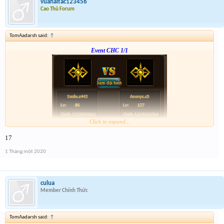
vuahaitac123456
Cao Thủ Forum
TomAadarsh said:
↑
Event CHC 1/1
Click to expand...
Form :
http://tiny.cc/en56hz
17
p/s : chúc mọi người năm mới vui vẻ và nhận được vàng ha
1 Tháng một 2020
culua
Member Chính Thức
TomAadarsh said:
↑