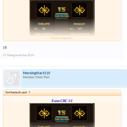
Click to expand...
Form :
http://tiny.cc/en56hz
18
p/s : chúc mọi người năm mới vui vẻ và nhận được vàng ha
31 Tháng mười hai 2019
MorningStar3110
Member Chính Thức
TomAadarsh said:
↑
Event CHC 1/1