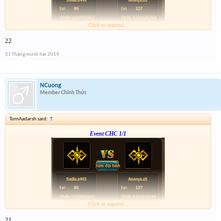
Click to expand...
Form :
http://tiny.cc/en56hz
22
p/s : chúc mọi người năm mới vui vẻ và nhận được vàng ha
31 Tháng mười hai 2019
NCuong
Member Chính Thức
TomAadarsh said:
↑
Event CHC 1/1
Click to expand...
Form :
http://tiny.cc/en56hz
21