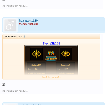
p/s : chúc mọi người năm mới vui vẻ và nhận được vàng ha
31 Tháng mười hai 2019
hoangcon1120
Member Tích Cực
TomAadarsh said:
↑
Event CHC 1/1
Click to expand...
Form :
http://tiny.cc/en56hz
20
p/s : chúc mọi người năm mới vui vẻ và nhận được vàng ha
31 Tháng mười hai 2019