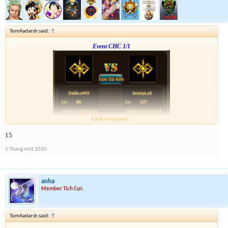
TomAadarsh said:
↑
Event CHC 1/1
Click to expand...
Form :
http://tiny.cc/en56hz
15
p/s : chúc mọi người năm mới vui vẻ và nhận được vàng ha
1 Tháng một 2020
anha
Member Tích Cực
TomAadarsh said:
↑