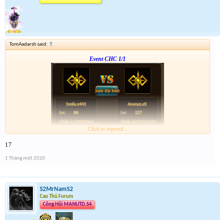
TomAadarsh said:
↑
Event CHC 1/1
Click to expand...
Form :
http://tiny.cc/en56hz
17
p/s : chúc mọi người năm mới vui vẻ và nhận được vàng ha
1 Tháng một 2020
S2MrNamS2
Cao Thủ Forum
Công Hội MANUTD.S4