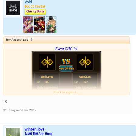
Void
Độc Cô Cầu Bại
Chữ Ký Động
TomAadarsh said:
↑
Event CHC 1/1
Click to expand...
Form :
http://tiny.cc/en56hz
19
p/s : chúc mọi người năm mới vui vẻ và nhận được vàng ha
31 Tháng mười hai 2019
wjnter_love
Tuyệt Thế Anh Hùng