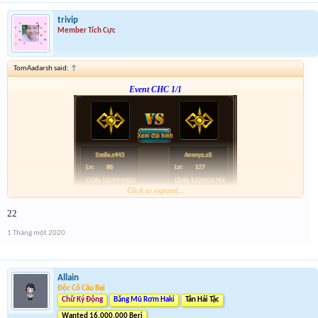
trivip
Member Tích Cực
TomAadarsh said:
↑
Event CHC 1/1
Click to expand...
Form :
http://tiny.cc/en56hz
22
p/s : chúc mọi người năm mới vui vẻ và nhận được vàng ha
1 Tháng một 2020
Allain
Độc Cô Cầu Bại
Chữ Ký Động
Băng Mũ Rơm Haki
Tân Hải Tặc
Wanted 16.000.000 Beri