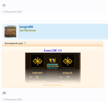
Form :
http://tiny.cc/en56hz
21
p/s : chúc mọi người năm mới vui vẻ và nhận được vàng ha
1 Tháng một 2020
bongtoi88
Cao Thủ Forum
TomAadarsh said:
↑
Event CHC 1/1
Click to expand...
Form :
http://tiny.cc/en56hz
26
p/s : chúc mọi người năm mới vui vẻ và nhận được vàng ha
1 Tháng một 2020