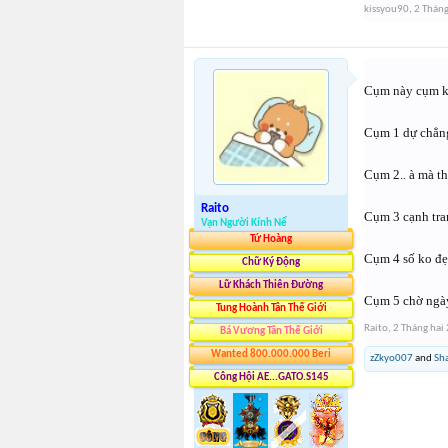
kissyou90
,
2 Tháng
Cụm này cụm kia
Cụm 1 dự chẳn
Cụm 2.. à mà t
Raito
Cụm 3 cạnh tra
Vạn Người Kính Nể
Tứ Hoàng
Cụm 4 số ko đ
Chữ Ký Động
Lữ Khách Thiên Đường
Cụm 5 chờ ngày
Tung Hoành Tân Thế Giới
Raito
,
2 Tháng hai
Bá Vương Tân Thế Giới
Wanted 800.000.000 Beri
zZkyo007
and
Sh
Công Hội AE...GATO.S145