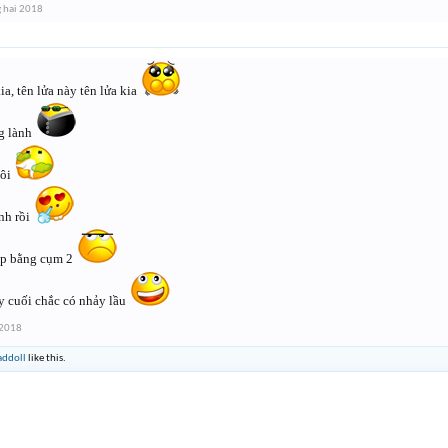
 hai 2018
, tên lửa này tên lửa kia
g lành
hôi
nh rồi
ẹp bằng cụm 2
 cuối chắc có nhảy lầu
 2018
addoll
like this.