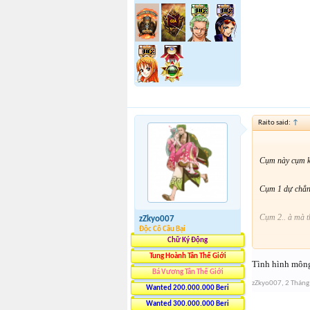
Raito said:
↑
Cụm này cụm ki
Cụm 1 dự chẳ
Cụm 2.. à mà 
zZkyo007
Độc Cô Cầu Bại
Chữ Ký Động
Cụm 3 cạnh tr
Tung Hoành Tân Thế Giới
Tình hình mông
Bá Vương Tân Thế Giới
Cụm 4 số ko đ
zZkyo007
,
2 Tháng
Wanted 200.000.000 Beri
Cụm 5 chờ ngày
Wanted 300.000.000 Beri