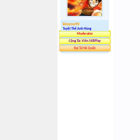
kissyou90
Tuyệt Thế Anh Hùng
Moderator
Cộng Tác Viên 568Play
Đại Tá Hải Quân