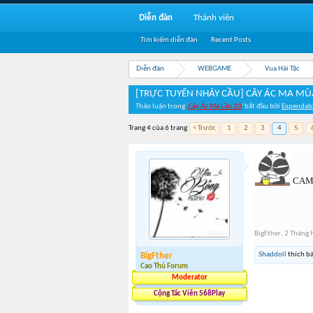
Diễn đàn
Thành viên
Tìm kiếm diễn đàn
Recent Posts
Diễn đàn
WEBGAME
Vua Hải Tặc
[TRỰC TUYẾN NHẢY CẦU] CÂY ÁC MA MÙ
Thảo luận trong '
Cây Ác Ma Lần 33
' bắt đầu bởi
Expendab
Trang 4 của 6 trang
< Trước
1
2
3
4
5
CAM c
BigFther
,
2 Tháng 
Shaddoll
thích bà
BigFther
Cao Thủ Forum
Moderator
Cộng Tác Viên 568Play