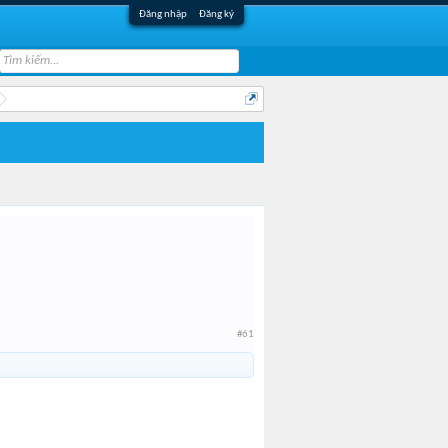
Đăng nhập
Đăng ký
#61