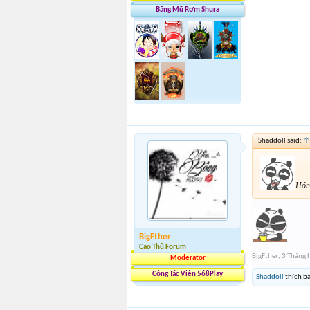
Băng Mũ Rơm Shura
Shaddoll said:
↑
Hón
BigFther
Cao Thủ Forum
BigFther
,
3 Tháng 
Moderator
Cộng Tác Viên 568Play
Shaddoll
thích bà