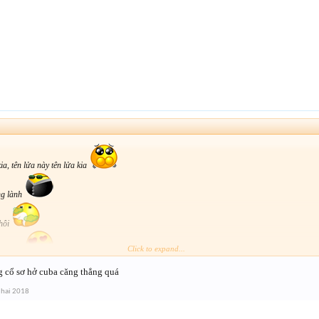
a, tên lửa này tên lửa kia
ng lành
thôi
Click to expand...
anh rồi
 cổ sơ hở cuba căng thẳng quá
ẹp bằng cụm 2
 hai 2018
 cuối chắc có nhảy lầu