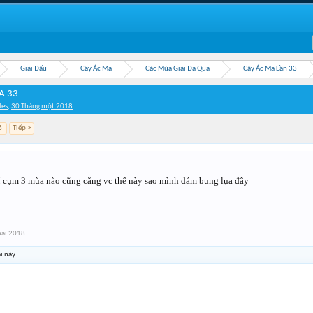
Giải Đấu
Cây Ác Ma
Các Mùa Giải Đã Qua
Cây Ác Ma Lần 33
A 33
les
,
30 Tháng một 2018
.
6
Tiếp >
ụm 3 mùa nào cũng căng vc thế này sao mình dám bung lụa đây
hai 2018
i này.