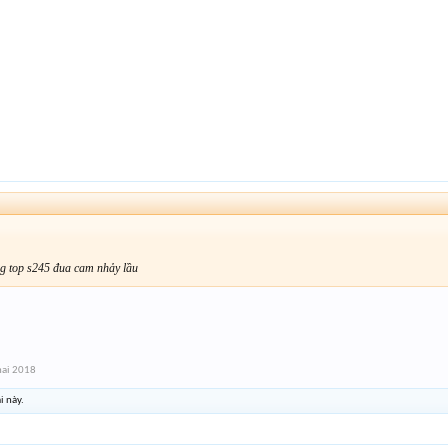
g top s245 đua cam nhảy lầu
hai 2018
i này.