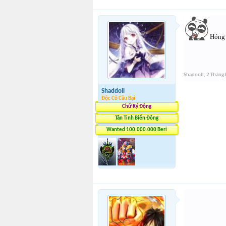
Hóng 
Shaddoll
,
2 Tháng 
Shaddoll
Độc Cô Cầu Bại
Chữ Ký Động
Tân Tinh Biển Đông
Wanted 100.000.000 Beri