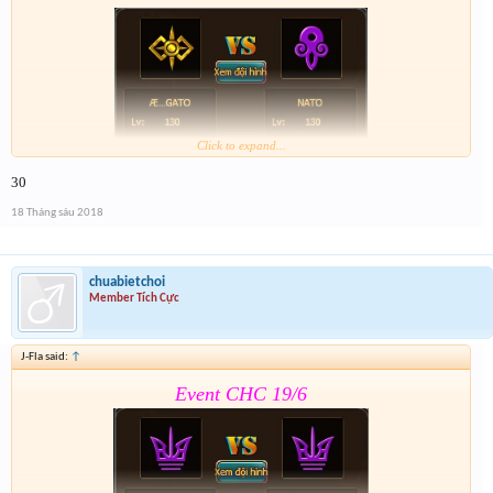
Click to expand...
30
Form :
https://goo.gl/z8ZFR8
18 Tháng sáu 2018
Event 2 nhé mọi người chú ý tham gia cả 2 event
chuabietchoi
Member Tích Cực
J-Fla said:
↑
Event CHC 19/6