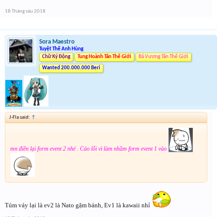
Form :
https://goo.gl/z8ZFR8
18 Tháng sáu 2018
Event 2 nhé mọi người chú ý tham gia cả 2 event
Sora Maestro
Tuyệt Thế Anh Hùng
Chữ Ký Động
Tung Hoành Tân Thế Giới
Bá Vương Tân Thế Giới
Wanted 200.000.000 Beri
J-Fla said:
↑
mn điền lại form event 2 nhé . Cáo lỗi vì làm nhầm form event 1 vào
Túm váy lại là ev2 là Nato gặm bánh, Ev1 là kawaii nhỉ