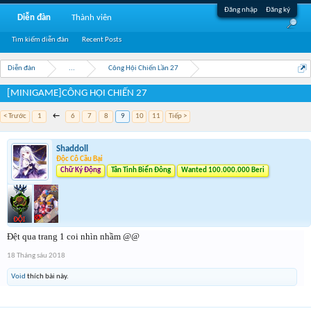
Đăng nhập
Đăng ký
Diễn đàn
Thành viên
Tìm kiếm diễn đàn
Recent Posts
Diễn đàn
...
Công Hội Chiến Lần 27
[MINIGAME]CÔNG HỘI CHIẾN 27
< Trước
1
←
6
7
8
9
10
11
Tiếp >
Shaddoll
Độc Cô Cầu Bại
Chữ Ký Động
Tân Tinh Biển Đông
Wanted 100.000.000 Beri
Đệt qua trang 1 coi nhìn nhầm @@
18 Tháng sáu 2018
Void
thích bài này.