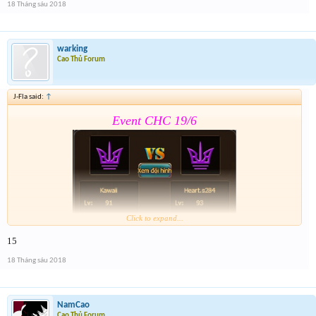
18 Tháng sáu 2018
Lâu hết giải quá
.Nhớ tham gia Event 2
warking
Cao Thủ Forum
J-Fla said:
↑
Event CHC 19/6
Click to expand...
15
Form :
https://goo.gl/nGYd7f
18 Tháng sáu 2018
Lâu hết giải quá
.Nhớ tham gia Event 2
NamCao
Cao Thủ Forum