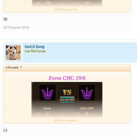
Click to expand...
38
Form :
https://goo.gl/z8ZFR8
18 Tháng sáu 2018
Event 2 nhé mọi người chú ý tham gia cả 2 event
God D Dung
Cao Thủ Forum
J-Fla said:
↑
Event CHC 19/6
Click to expand...
13
Form :
https://goo.gl/nGYd7f