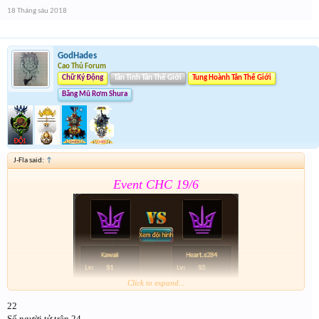
18 Tháng sáu 2018
Lâu hết giải quá
. Nhớ tham gia cả event 2
GodHades
Cao Thủ Forum
Chữ Ký Động
Tân Tinh Tân Thế Giới
Tung Hoành Tân Thế Giới
Băng Mũ Rơm Shura
J-Fla said:
↑
Event CHC 19/6
Click to expand...
22
Form :
https://goo.gl/nGYd7f
Số người tử trận 24