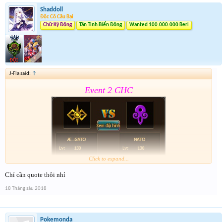
Shaddoll
Độc Cô Cầu Bại
Chữ Ký Động
Tân Tinh Biển Đông
Wanted 100.000.000 Beri
J-Fla said:
↑
Event 2 CHC
Click to expand...
Chỉ cần quote thôi nhỉ
Form :
https://goo.gl/z8ZFR8
18 Tháng sáu 2018
Event 2 nhé mọi người chú ý tham gia cả 2 event
Pokemonda