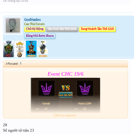
18 Tháng sáu 2018
GodHades
Cao Thủ Forum
Chữ Ký Động
Tân Tinh Tân Thế Giới
Tung Hoành Tân Thế Giới
Băng Mũ Rơm Shura
J-Fla said:
↑
Event CHC 19/6
Click to expand...
28
Form :
https://goo.gl/nGYd7f
Số người tử trận 23