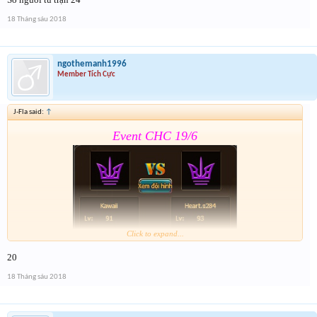
18 Tháng sáu 2018
Lâu hết giải quá
. Nhớ tham gia cả event 2
ngothemanh1996
Member Tích Cực
J-Fla said:
↑
Event CHC 19/6
Click to expand...
20
Form :
https://goo.gl/nGYd7f
18 Tháng sáu 2018
Lâu hết giải quá
.Nhớ tham gia Event 2