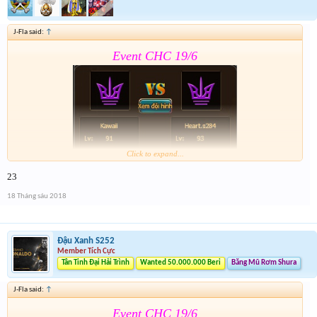
J-Fla said:
↑
Event CHC 19/6
Click to expand...
23
Form :
https://goo.gl/nGYd7f
18 Tháng sáu 2018
Lâu hết giải quá
.Nhớ tham gia Event 2
Đậu Xanh S252
Member Tích Cực
Tân Tinh Đại Hải Trình
Wanted 50.000.000 Beri
Băng Mũ Rơm Shura
J-Fla said:
↑
Event CHC 19/6