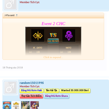
Member Tích Cực
J-Fla said:
↑
Event 2 CHC
Click to expand...
Form :
https://goo.gl/z8ZFR8
18 Tháng sáu 2018
Event 2 nhé mọi người chú ý tham gia cả 2 event
random15011996
Member Tích Cực
Băng Mũ Rơm Haki
Tân Hải Tặc
Wanted 30.000.000 Beri
Thợ Săn Tích Điểm
Băng Mũ Rơm Shura