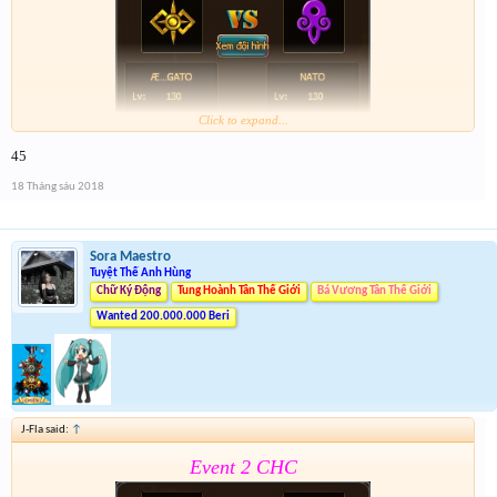
Click to expand...
45
Form :
https://goo.gl/z8ZFR8
18 Tháng sáu 2018
Event 2 nhé mọi người chú ý tham gia cả 2 event
Sora Maestro
Tuyệt Thế Anh Hùng
Chữ Ký Động
Tung Hoành Tân Thế Giới
Bá Vương Tân Thế Giới
Wanted 200.000.000 Beri
J-Fla said:
↑
Event 2 CHC