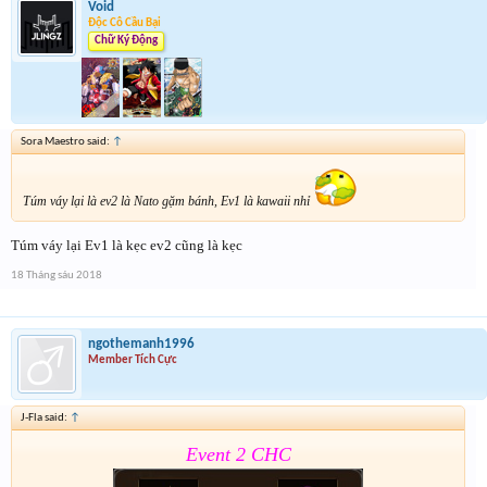
Void
Độc Cô Cầu Bại
Chữ Ký Động
Sora Maestro said:
↑
Túm váy lại là ev2 là Nato gặm bánh, Ev1 là kawaii nhỉ
Túm váy lại Ev1 là kẹc ev2 cũng là kẹc
18 Tháng sáu 2018
ngothemanh1996
Member Tích Cực
J-Fla said:
↑
Event 2 CHC