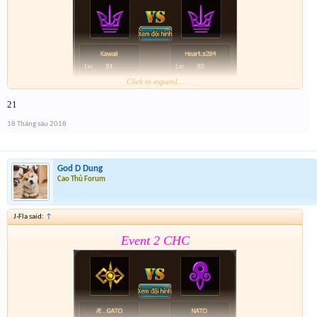
Click to expand...
21
Form :
https://goo.gl/nGYd7f
18 Tháng sáu 2018
Lâu hết giải quá
.Nhớ tham gia Event 2
God D Dung
Cao Thủ Forum
J-Fla said:
↑
Event 2 CHC