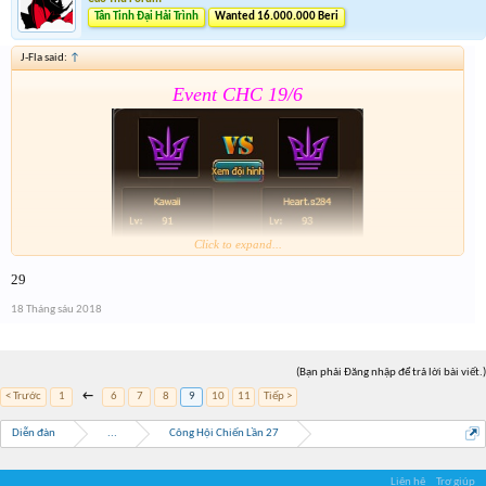
Tân Tinh Đại Hải Trình
Wanted 16.000.000 Beri
J-Fla said:
↑
Event CHC 19/6
Click to expand...
29
Form :
https://goo.gl/nGYd7f
18 Tháng sáu 2018
Lâu hết giải quá
. Nhớ tham gia cả event 2
(Bạn phải Đăng nhập để trả lời bài viết.)
< Trước
1
←
6
7
8
9
10
11
Tiếp >
Diễn đàn
...
Công Hội Chiến Lần 27
Liên hệ
Trợ giúp