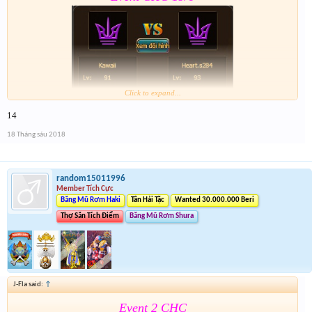
Click to expand...
14
Form :
https://goo.gl/nGYd7f
18 Tháng sáu 2018
Lâu hết giải quá
.Nhớ tham gia Event 2
random15011996
Member Tích Cực
Băng Mũ Rơm Haki
Tân Hải Tặc
Wanted 30.000.000 Beri
Thợ Săn Tích Điểm
Băng Mũ Rơm Shura
J-Fla said:
↑
Event 2 CHC