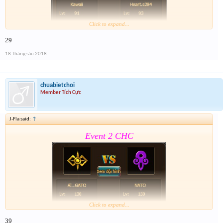
Click to expand...
29
Form :
https://goo.gl/nGYd7f
18 Tháng sáu 2018
Lâu hết giải quá
. Nhớ tham gia cả event 2
chuabietchoi
Member Tích Cực
J-Fla said:
↑
Event 2 CHC
Click to expand...
39