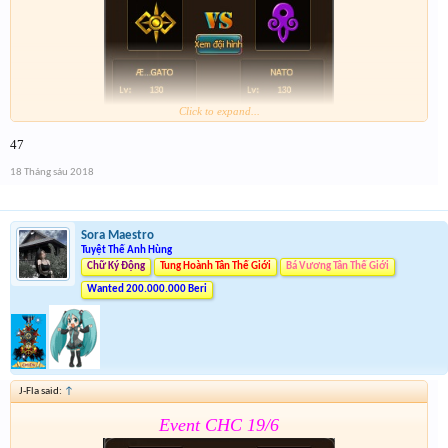
Click to expand...
47
Form :
https://goo.gl/z8ZFR8
18 Tháng sáu 2018
Event 2 nhé mọi người chú ý tham gia cả 2 event
Sora Maestro
Tuyệt Thế Anh Hùng
Chữ Ký Động
Tung Hoành Tân Thế Giới
Bá Vương Tân Thế Giới
Wanted 200.000.000 Beri
J-Fla said:
↑
Event CHC 19/6