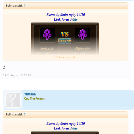
Belinda said:
↑
Event dự đoán ngày 14/10
Link form ở
đây
Click to expand...
2
14 Tháng mười 2021
Yunaaa
Cao Thủ Forum
Belinda said:
↑
Event dự đoán ngày 14/10
Link form ở
đây