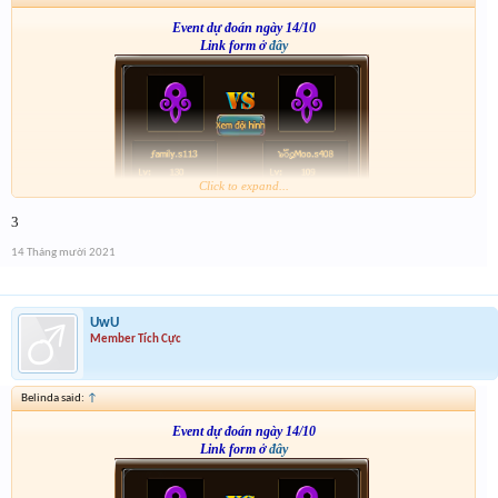
Event dự đoán ngày 14/10
Link form ở
đây
Click to expand...
3
14 Tháng mười 2021
UwU
Member Tích Cực
Belinda said:
↑
Event dự đoán ngày 14/10
Link form ở
đây