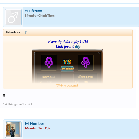
200890xx
Member Chính Thức
Belinda said:
↑
Event dự đoán ngày 14/10
Link form ở
đây
Click to expand...
5
14 Tháng mười 2021
MrNumber
Member Tích Cực