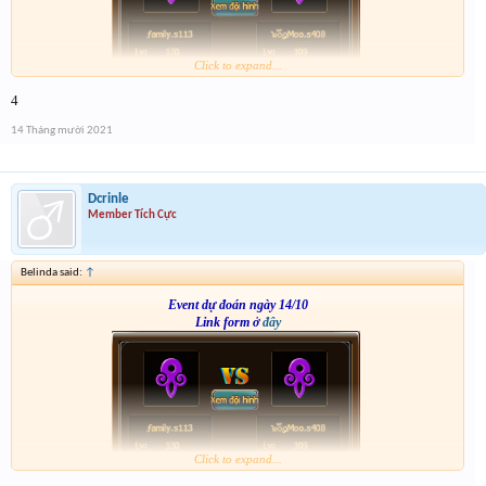
Click to expand...
4
14 Tháng mười 2021
Dcrinle
Member Tích Cực
Belinda said:
↑
Event dự đoán ngày 14/10
Link form ở
đây
Click to expand...