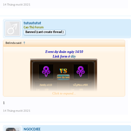
14 Tháng mười 2021
tutuututut
Cao Thủ Forum
Banned (cant create thread )
Belinda said:
↑
Event dự đoán ngày 14/10
Link form ở
đây
Click to expand...
1
14 Tháng mười 2021
NGOCDJEE