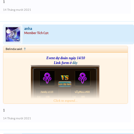
1
14 Tháng mười 2021
anha
Member Tích Cực
Belinda said:
↑
Event dự đoán ngày 14/10
Link form ở
đây
Click to expand...
1
14 Tháng mười 2021