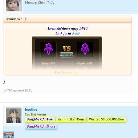
Member Chính Thức
Belinda said:
↑
Event dự đoán ngày 14/10
Link form ở
đây
Click to expand...
3
14 Tháng mười 2021
kanikas
Cao Thủ Forum
Băng Mũ Rơm Haki
Tân Tinh Biển Đông
Wanted 50.000.000 Beri
Băng Mũ Rơm Shura