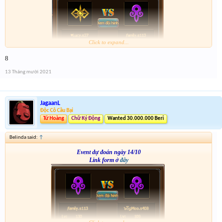
Click to expand...
8
13 Tháng mười 2021
JagaanL
Độc Cô Cầu Bại
Tứ Hoàng
Chữ Ký Động
Wanted 30.000.000 Beri
Belinda said:
↑
Event dự đoán ngày 14/10
Link form ở
đây