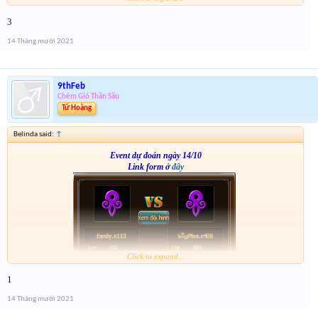
3
14 Tháng mười 2021
9thFeb
Chém Gió Thần Sầu
Tứ Hoàng
Belinda said:
↑
Event dự đoán ngày 14/10
Link form ở
đây
Click to expand...
1
14 Tháng mười 2021