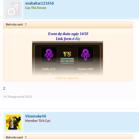
vuahaitac123456
Cao Thủ Forum
Belinda said:
↑
Event dự đoán ngày 14/10
Link form ở
đây
Click to expand...
2
14 Tháng mười 2021
Vinsmoke96
Member Tích Cực
Belinda said:
↑