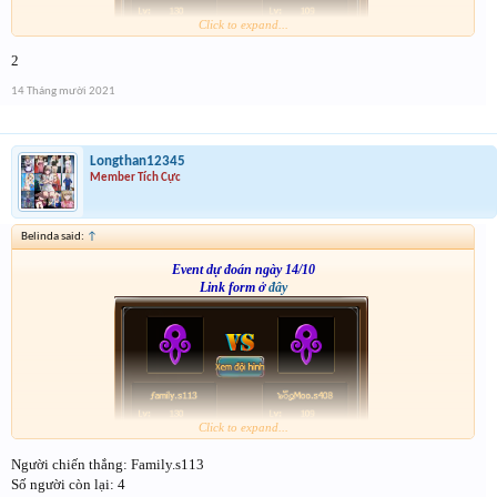
Click to expand...
2
14 Tháng mười 2021
Longthan12345
Member Tích Cực
Belinda said:
↑
Event dự đoán ngày 14/10
Link form ở
đây
Click to expand...
Người chiến thắng: Family.s113
Số người còn lại: 4