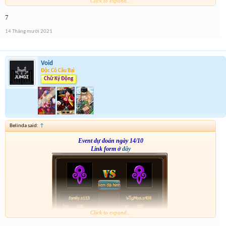
Click to expand...
7
14 Tháng mười 2021
Void
Độc Cô Cầu Bại
Chữ Ký Động
Belinda said:
↑
Event dự đoán ngày 14/10
Link form ở
đây
Click to expand...