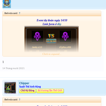
Belinda said:
↑
Event dự đoán ngày 14/10
Link form ở
đây
Click to expand...
1
14 Tháng mười 2021
Chipper
Tuyệt Thế Anh Hùng
Chữ Ký Động
Bá Vương Tân Thế Giới
Belinda said:
↑