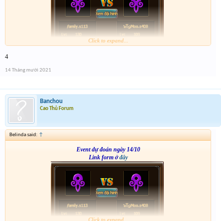
Click to expand...
4
14 Tháng mười 2021
Banchou
Cao Thủ Forum
Belinda said:
↑
Event dự đoán ngày 14/10
Link form ở
đây
Click to expand...