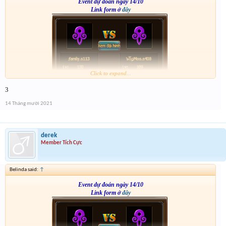
Event dự đoán ngày 14/10
Link form ở
đây
Click to expand...
3
14 Tháng mười 2021
derek
Member Tích Cực
Belinda said:
↑
Event dự đoán ngày 14/10
Link form ở
đây