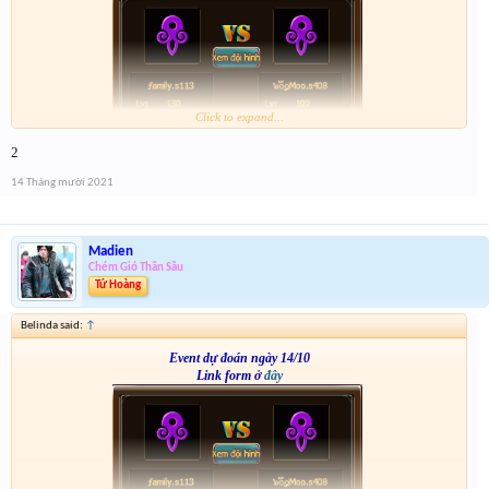
Click to expand...
2
14 Tháng mười 2021
Madien
Chém Gió Thần Sầu
Tứ Hoàng
Belinda said:
↑
Event dự đoán ngày 14/10
Link form ở
đây