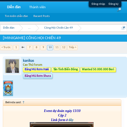
Đăng nhập
Đăng ký
Diễn đàn
Thành viên
Tìm kiếm diễn đàn
Recent Posts
Diễn đàn
...
Công Hội Chiến Lần 49
[MINIGAME] CÔNG HỘI CHIẾN 49
< Trước
1
←
7
8
9
10
11
12
Tiếp >
kanikas
Cao Thủ Forum
Băng Mũ Rơm Haki
Tân Tinh Biển Đông
Wanted 50.000.000 Beri
Băng Mũ Rơm Shura
Belinda said:
↑
Event dự đoán ngày 13/10
Cặp 2
Link form ở
đây