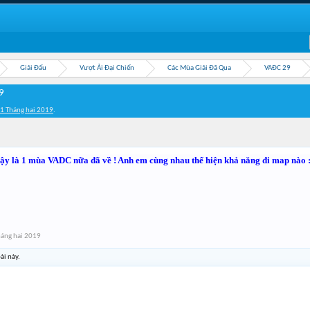
Giải Đấu
Vượt Ải Đại Chiến
Các Mùa Giải Đã Qua
VAĐC 29
9
1 Tháng hai 2019
.
y là 1 mùa VADC nữa đã về ! Anh em cùng nhau thể hiện khả năng đi map nào 
háng hai 2019
ài này.