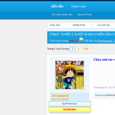
Diễn đàn
Thành viên
Tìm kiếm diễn đàn
Recent Posts
Diễn đàn
WEBGAME
Vua Hải Tặc
[TRỰC TUYẾN ] VƯỢT ẢI ĐẠI CHIẾN LẦN 2
Thảo luận trong '
VAĐC 29
' bắt đầu bởi
TomAadarsh
,
2
Trang 1 của 2 trang
1
2
Tiếp >
Chào anh em vậ
TomAadarsh
,
21 T
ThanCong
thích b
TomAadarsh
Độc Cô Cầu Bại
Staff Member
Moderator