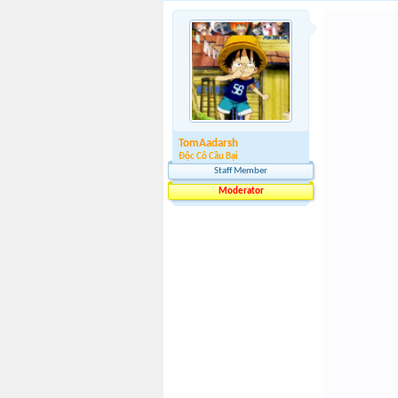
TomAadarsh
Độc Cô Cầu Bại
Staff Member
Moderator