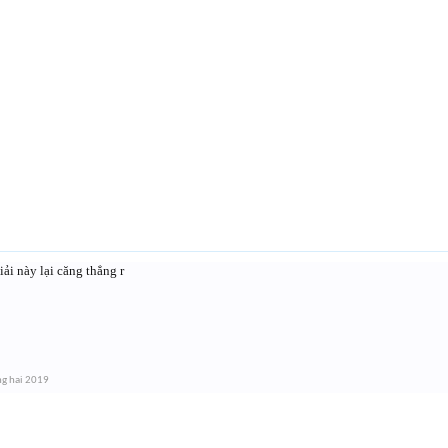
ải này lại căng thẳng r
ng hai 2019