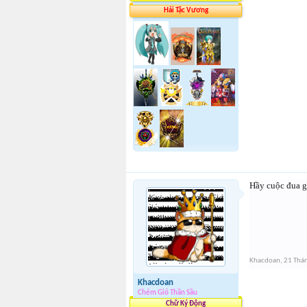
Hải Tặc Vương
Hầy cuộc đua gi
Khacdoan
,
21 Thá
Khacdoan
Chém Gió Thần Sầu
Chữ Ký Động