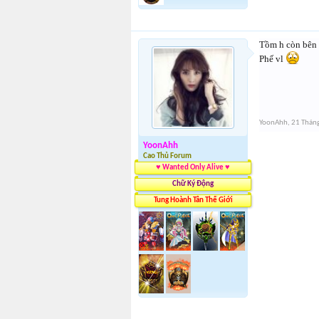
Tồm h còn bên t
Phế vl
YoonAhh
,
21 Thán
YoonAhh
Cao Thủ Forum
♥ Wanted Only Alive ♥
Chữ Ký Động
Tung Hoành Tân Thế Giới