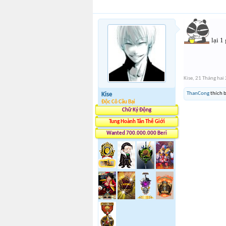
lại 1 
Kise
,
21 Tháng hai
ThanCong
thích b
Kise
Độc Cô Cầu Bại
Chữ Ký Động
Tung Hoành Tân Thế Giới
Wanted 700.000.000 Beri