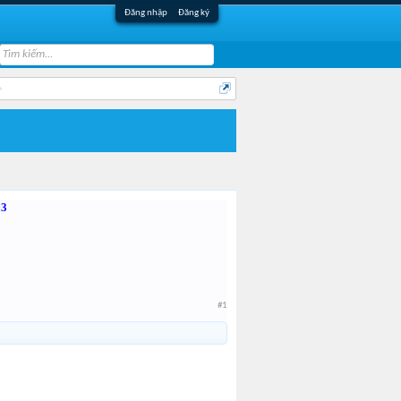
Đăng nhập
Đăng ký
:3
#1