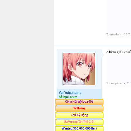
TomAadarsh
,
21 T
e hèm giải khiến
Yui Yuigahama
,
21 
Yui Yuigahama
Bá Đạo Forum
Công Hội ๖ۣۜMoo.s408
Tứ Hoàng
Chữ Ký Động
Bá Vương Tân Thế Giới
Wanted 300.000.000 Beri