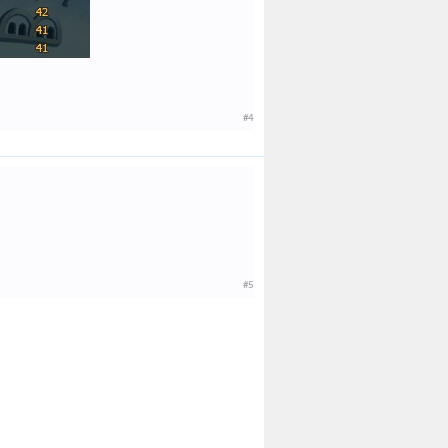
#4
#5