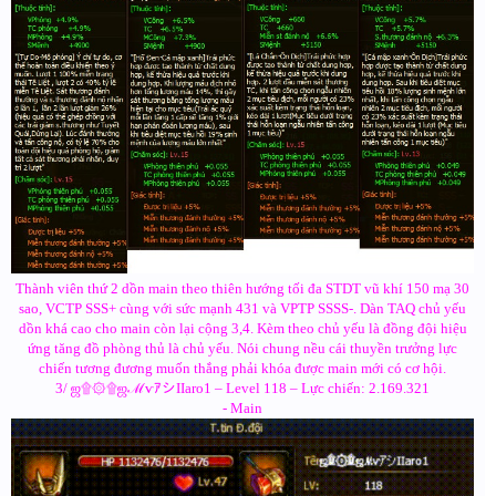
Thành viên thứ 2 dồn main theo thiên hướng tối đa STDT vũ khí 150 mạ 30
sao, VCTP SSS+ cùng với sức mạnh 431 và VPTP SSSS-. Dàn TAQ chủ yếu
dồn khá cao cho main còn lại cộng 3,4. Kèm theo chủ yếu là đồng đội hiệu
ứng tăng đồ phòng thủ là chủ yếu. Nói chung nều cái thuyền trưởng lực
chiến tương đương muốn thắng phải khóa được main mới có cơ hội.
3/ ஜ۩۞۩ஜℳѵｱシIIaro1 – Level 118 – Lực chiến: 2.169.321
- Main