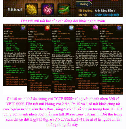
Dàn trái mú nổi bật của các đồng đội khác ngoài main
Chỉ số main khá ấn tượng với TCTP SSSS+ cùng với nhanh nhẹn 396 và
VPTP SSSS. Dần trái mú khủng với 2 tên lửa 10 và 1 số trái khác cũng rất
cao. Ngoài ra còn kèm theo Râu Trắng-S có chỉ số còn ấn tượng hơn TCTP X
cùng với nhanh nhẹn 362 nhẫn mạ full 30 sao xoáy cực mạnh. Đối thủ trong
cụm chỉ có thể là ஜ۩۞۩ஜℳѵｱシ♊Vữa♊.s374 liệu ai sẽ là người chiến
thắng trong lần này.