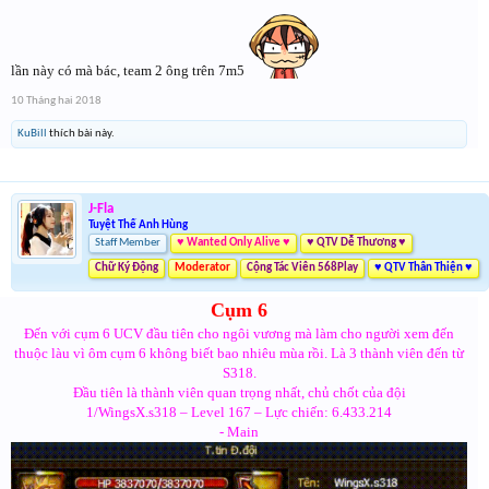
lần này có mà bác, team 2 ông trên 7m5
10 Tháng hai 2018
KuBill
thích bài này.
J-Fla
Tuyệt Thế Anh Hùng
Staff Member
♥ Wanted Only Alive ♥
♥ QTV Dễ Thương ♥
Chữ Ký Động
Moderator
Cộng Tác Viên 568Play
♥ QTV Thân Thiện ♥
Cụm 6
Đến với cụm 6 UCV đầu tiên cho ngôi vương mà làm cho người xem đến
thuộc làu vì ôm cụm 6 không biết bao nhiêu mùa rồi. Là 3 thành viên đến từ
S318.
Đầu tiên là thành viên quan trọng nhất, chủ chốt của đội
1/WingsX.s318 – Level 167 – Lực chiến: 6.433.214
- Main