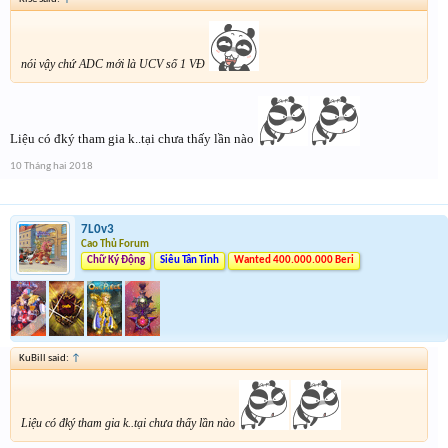
nói vậy chứ ADC mới là UCV số 1 VĐ
Liệu có đký tham gia k..tại chưa thấy lần nào
10 Tháng hai 2018
7L0v3
Cao Thủ Forum
Chữ Ký Động
Siêu Tân Tinh
Wanted 400.000.000 Beri
KuBill said:
↑
Liệu có đký tham gia k..tại chưa thấy lần nào