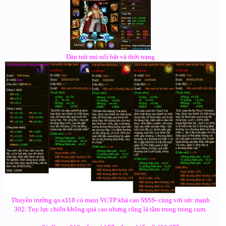
Dàn trái mú nổi bật và thời trang
Thuyền trưởng qo.s318 có main VCTP khá cao SSSS- cùng với sức mạnh
302. Tuy lực chiến không quá cao nhưng cũng là tầm trung trong cụm.