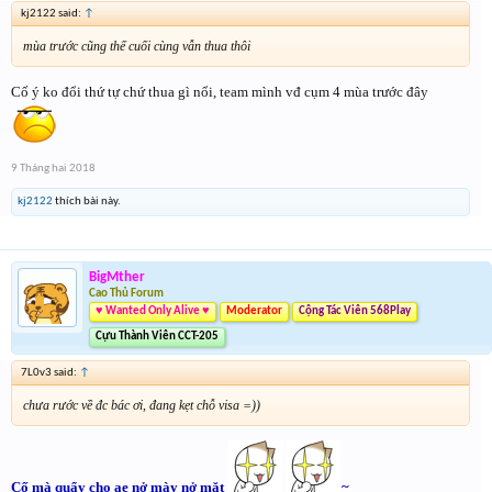
kj2122 said:
↑
mùa trước cũng thế cuối cùng vẫn thua thôi
Cố ý ko đổi thứ tự chứ thua gì nổi, team mình vđ cụm 4 mùa trước đây
9 Tháng hai 2018
kj2122
thích bài này.
BigMther
Cao Thủ Forum
♥ Wanted Only Alive ♥
Moderator
Cộng Tác Viên 568Play
Cựu Thành Viên CCT-205
7L0v3 said:
↑
chưa rước về đc bác ơi, đang kẹt chỗ visa =))
Cố mà quẩy cho ae nở mày nở mặt
~