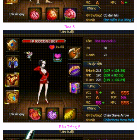
- Boa-S
- Râu Trắng-S