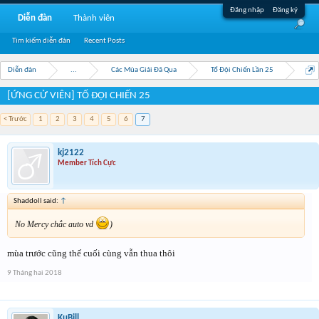
Đăng nhập
Đăng ký
Diễn đàn
Thành viên
Tìm kiếm diễn đàn
Recent Posts
Diễn đàn
...
Các Mùa Giải Đã Qua
Tổ Đội Chiến Lần 25
[ỨNG CỬ VIÊN] TỔ ĐỘI CHIẾN 25
< Trước
1
2
3
4
5
6
7
kj2122
Member Tích Cực
Shaddoll said:
↑
No Mercy chắc auto vd
)
mùa trước cũng thế cuối cùng vẫn thua thôi
9 Tháng hai 2018
KuBill