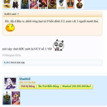
KuBill said:
↑
Hic..lấy ở đâu ra..đánh vòng loại nó # hẳn đánh 3-3..team t đc 1 người mạnh thui.
nói vậy chứ ADC mới là UCV số 1 VĐ
9 Tháng hai 2018
KuBill
thích bài này.
Shaddoll
Độc Cô Cầu Bại
Chữ Ký Động
Tân Tinh Biển Đông
Wanted 100.000.000 Beri