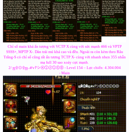
Chỉ số main khá ấn tượng với VCTP X cùng với sức mạnh 466 và VPTP
SSSS+, MPTP X-. Dàn trái mú khá cao và đều. Ngoài ra còn kèm theo Râu
Trắng-S có chỉ số cũng rất ấn tượng TCTP X- cùng với nhanh nhẹn 355 nhẫn
mạ full 30 sao xoáy cực mạnh.
2/ ஜ۩۞۩ஜℳѵｱシⓀⓘⓡⓘⓣⓞ - Level 154 – Lực chiến: 4.304.004
- Main