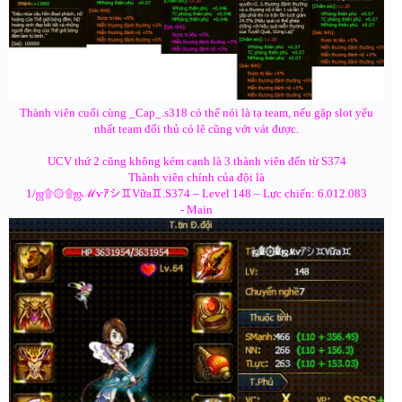
Thành viên cuối cùng _Cap_.s318 có thể nói là tạ team, nếu gặp slot yếu
nhất team đối thủ có lẽ cũng vớt vát được.
UCV thứ 2 cũng không kém cạnh là 3 thành viên đến từ S374
Thành viên chính của đội là
1/ஜ۩۞۩ஜℳѵｱシ♊Vữa♊.S374 – Level 148 – Lực chiến: 6.012.083
- Main