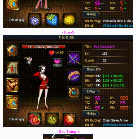
- Boa-S
- Râu Trắng-S