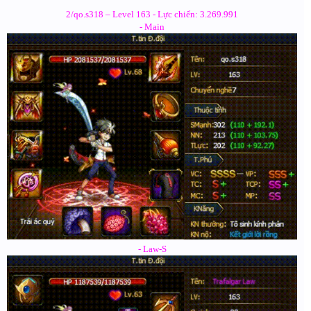
2/qo.s318 – Level 163 - Lực chiến: 3.269.991
- Main
- Law-S