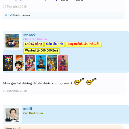
10 Tháng hai 2018
7L0v3
thích bài này.
Mr Teck
Chém Gió Thần Sầu
Chữ Ký Động
Siêu Tân Tinh
Tung Hoành Tân Thế Giới
Wanted 16.000.000 Beri
Mùa giả lót đường để, để được xuống cụm 3
10 Tháng hai 2018
KuBill
Cao Thủ Forum
Kise said:
↑