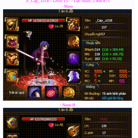
3/_Cap_.s318 – Level 157 – Lực chiến: 2.400.875
- Main
- Nami-H