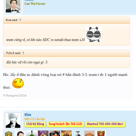
Cao Thủ Forum
Kise said:
↑
team cứng vl, có khi nào ADC vs tanuki thua team s24
7L0v3 said:
↑
đội bác vđ rồi còn ngại gì :3
Hic..lấy ở đâu ra..đánh vòng loại nó # hẳn đánh 3-3..team t đc 1 người mạnh
thui.
9 Tháng hai 2018
Kise
Độc Cô Cầu Bại
Chữ Ký Động
Tung Hoành Tân Thế Giới
Wanted 700.000.000 Beri