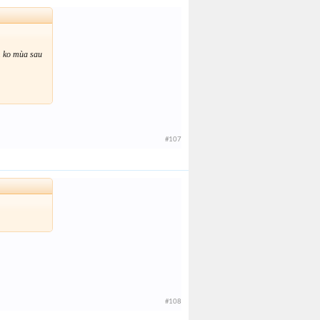
 ko mùa sau
#107
#108