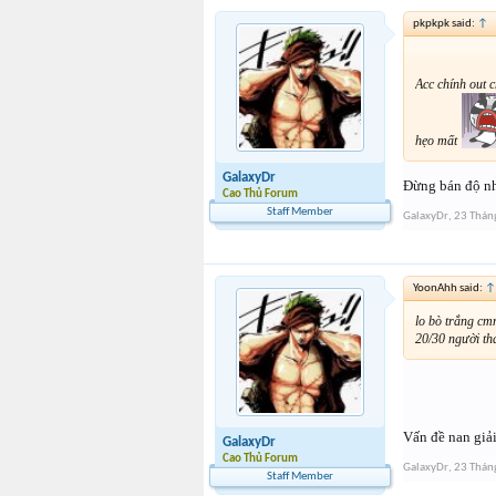
pkpkpk said:
↑
Acc chính out 
hẹo mất
GalaxyDr
Đừng bán độ nh
Cao Thủ Forum
Staff Member
GalaxyDr
,
23 Thán
YoonAhh said:
↑
lo bò trắng cmn
20/30 người tha
Vấn đề nan giả
GalaxyDr
Cao Thủ Forum
GalaxyDr
,
23 Thán
Staff Member