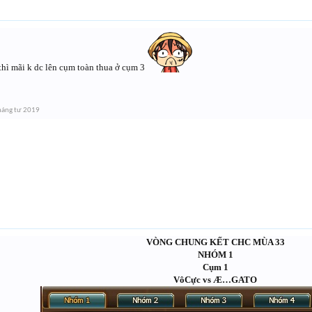
thì mãi k dc lên cụm toàn thua ở cụm 3
háng tư 2019
VÒNG CHUNG KẾT CHC MÙA 33
NHÓM 1
Cụm 1
VôCực vs Æ…GATO