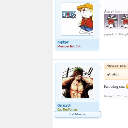
Acc chính out 
pkpkpk
,
23 Tháng 
pkpkpk
Member Tích Cực
Khacdoan said:
ghi nhận
Fan cứng cmt
GalaxyDr
,
23 Thán
GalaxyDr
Cao Thủ Forum
Staff Member