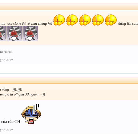
cmnr, acc clone thì vô cmn chung kết
đừng lên cụm
a haha.
g tư 2019
 răng =))))))))
m gia là off quá 30 ngày r =))
i của các CH
g tư 2019