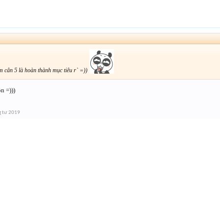
m cân 5 là hoàn thành mục tiêu r` =))
n =)))
g tư 2019