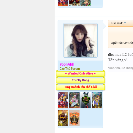
Kise said:
↑
ngăn dc con tồ
đhs mua LC luô
Tốn vàng vl
YoonAhh
YoonAhh
,
22 Thán
Cao Thủ Forum
♥ Wanted Only Alive ♥
Chữ Ký Động
Tung Hoành Tân Thế Giới