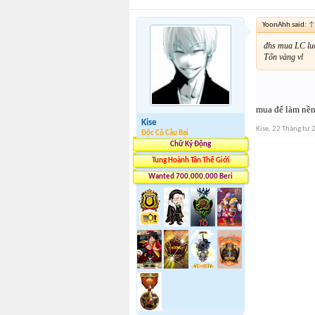
YoonAhh said:
↑
đhs mua LC lu
Tốn vàng vl
mua để làm nền
Kise
Kise
,
22 Tháng tư 
Độc Cô Cầu Bại
Chữ Ký Động
Tung Hoành Tân Thế Giới
Wanted 700.000.000 Beri