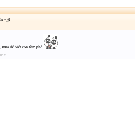
ôn =)))
, mua để biết con tồm phế
2019