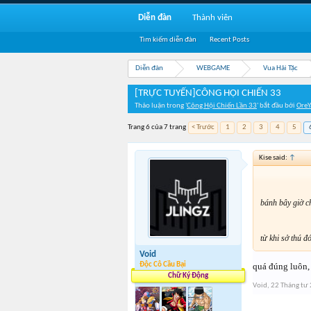
Diễn đàn
Thành viên
Tìm kiếm diễn đàn
Recent Posts
Diễn đàn
WEBGAME
Vua Hải Tặc
[TRỰC TUYẾN]CÔNG HỘI CHIẾN 33
Thảo luận trong '
Công Hội Chiến Lần 33
' bắt đầu bởi
OreY
Trang 6 của 7 trang
< Trước
1
2
3
4
5
Kise said:
↑
bánh bây giờ c
từ khi sở thú đ
Void
Độc Cô Cầu Bại
quá đúng luôn, 
Chữ Ký Động
Void
,
22 Tháng tư