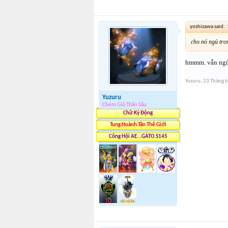
yoshizawa said:
cho nó ngủ tro
hmmm. vẫn ngủ 
Yuzuru
,
23 Tháng 
Yuzuru
Chém Gió Thần Sầu
Chữ Ký Động
Tung Hoành Tân Thế Giới
Công Hội AE...GATO.S145