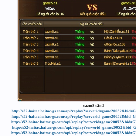
cazm8 cân 5
http://s52-haitac.haitac-gs.com/api/replay?serverid=game20052&bid
http://s52-haitac.haitac-gs.com/api/replay?serverid=game20052&bid
http://s52-haitac.haitac-gs.com/api/replay?serverid=game20052&bi
http://s52-haitac.haitac-gs.com/api/replay?serverid=game20052&bid
http://s52-haitac.haitac-gs.com/api/replay?serverid=game20052&bi