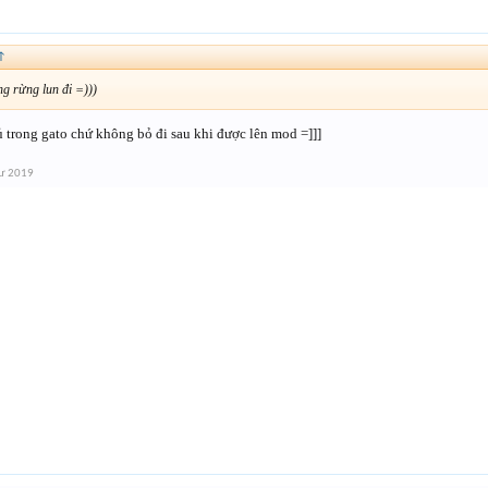
↑
ng rừng lun đi =)))
trong gato chứ không bỏ đi sau khi được lên mod =]]]
tư 2019