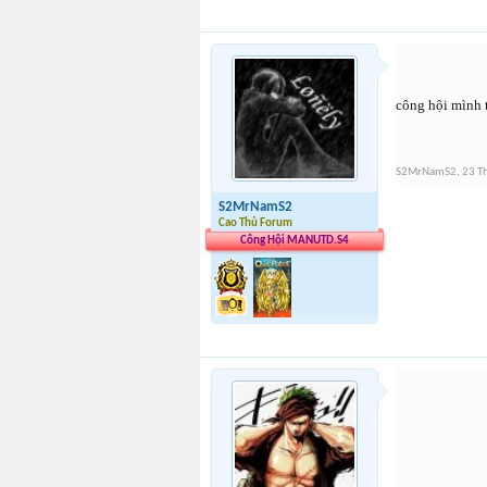
công hội mình 
S2MrNamS2
,
23 T
S2MrNamS2
Cao Thủ Forum
Công Hội MANUTD.S4