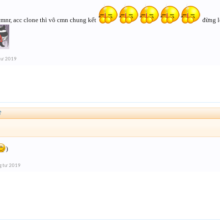
cmnr, acc clone thì vô cmn chung kết
đừng l
tư 2019
↑
)
g tư 2019