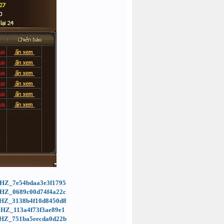
=GHZ_7e54bdaa3e3f1795
=GHZ_0689c00d74f4a22c
d=GHZ_3138b4f10d8450d8
=GHZ_113a4f73f3ae89e1
d=GHZ_751ba5eecda0d22b