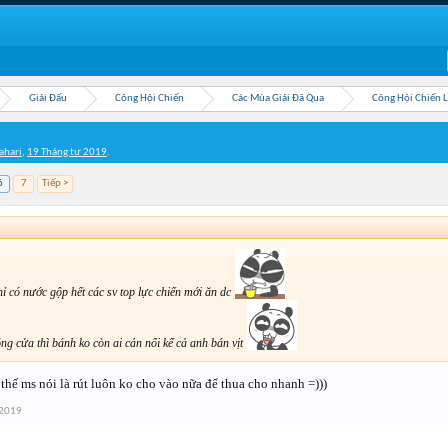
Giải Đấu
Công Hội Chiến
Các Mùa Giải Đã Qua
Công Hội Chiến 
ahari
,
19 Tháng tư 2019
.
6
7
Tiếp >
hỉ có nước gộp hết các sv top lực chiến mới ăn dc
óng cửa thì bánh ko còn ai cản nổi kể cả anh bán vịt
thế ms nói là rút luôn ko cho vào nữa để thua cho nhanh =)))
 2019