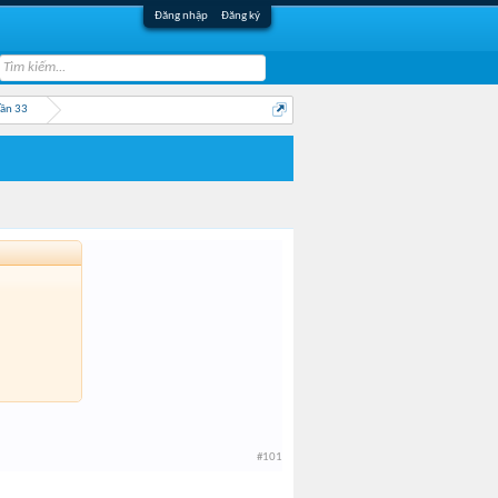
Đăng nhập
Đăng ký
Lần 33
#101