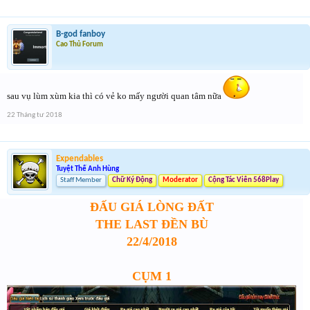
B-god fanboy
Cao Thủ Forum
sau vụ lùm xùm kia thì có vẻ ko mấy người quan tâm nữa
22 Tháng tư 2018
Expendables
Tuyệt Thế Anh Hùng
Staff Member
Chữ Ký Động
Moderator
Cộng Tác Viên 568Play
ĐẤU GIÁ LÒNG ĐẤT
THE LAST ĐỀN BÙ
22/4/2018
CỤM 1