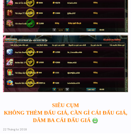
SIÊU CỤM
KHÔNG THÈM ĐẤU GIÁ, CẦN GÌ CÁI ĐẤU GIÁ,
DĂM BA CÁI ĐẤU GIÁ
22 Tháng tư 2018