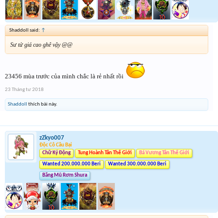
Shaddoll said:
↑
Sư tử giá cao ghê vậy @@
23456 mùa trước của mình chắc là rẻ nhất rồi
23 Tháng tư 2018
Shaddoll
thích bài này.
zZkyo007
Độc Cô Cầu Bại
Chữ Ký Động
Tung Hoành Tân Thế Giới
Bá Vương Tân Thế Giới
Wanted 200.000.000 Beri
Wanted 300.000.000 Beri
Băng Mũ Rơm Shura