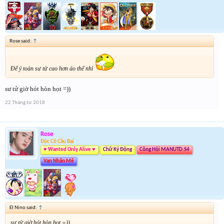
Rose said:
↑
Để ý toàn sư tử cao hơn áo thế nhỉ
sư tử giờ hót hòn họt =))
22 Tháng tư 2018
Rose
Độc Cô Cầu Bại
♥ Wanted Only Alive ♥
Chữ Ký Động
Công Hội MANUTD.S4
Vạn Nhân Mê
El Nino said:
↑
sư tử giờ hót hòn họt =))