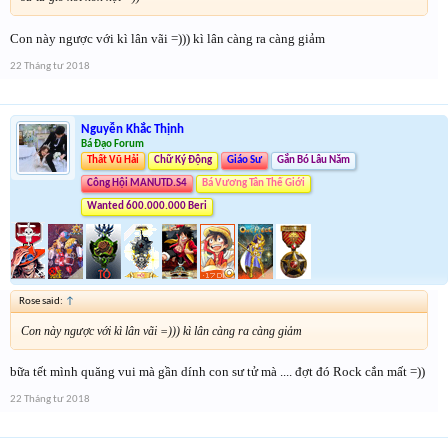
Con này ngược với kì lân vãi =))) kì lân càng ra càng giảm
22 Tháng tư 2018
Nguyễn Khắc Thịnh
Bá Đạo Forum
Thất Vũ Hải
Chữ Ký Động
Giáo Sư
Gắn Bó Lâu Năm
Công Hội MANUTD.S4
Bá Vương Tân Thế Giới
Wanted 600.000.000 Beri
Rose said:
↑
Con này ngược với kì lân vãi =))) kì lân càng ra càng giảm
bữa tết mình quăng vui mà gần dính con sư tử mà .... đợt đó Rock cắn mất =))
22 Tháng tư 2018