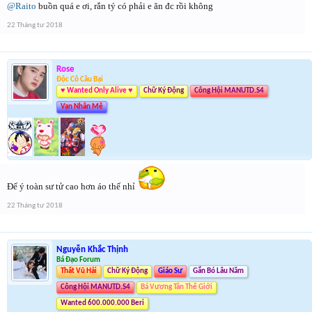
@Raito
buồn quá e ơi, rắn tý có phải e ăn đc rồi không
22 Tháng tư 2018
Rose
Độc Cô Cầu Bại
♥ Wanted Only Alive ♥
Chữ Ký Động
Công Hội MANUTD.S4
Vạn Nhân Mê
Để ý toàn sư tử cao hơn áo thế nhỉ
22 Tháng tư 2018
Nguyễn Khắc Thịnh
Bá Đạo Forum
Thất Vũ Hải
Chữ Ký Động
Giáo Sư
Gắn Bó Lâu Năm
Công Hội MANUTD.S4
Bá Vương Tân Thế Giới
Wanted 600.000.000 Beri