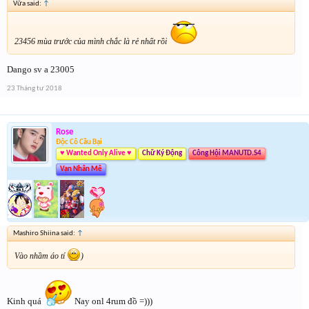
Vữa said:
↑
23456 mùa trước của mình chắc là rẻ nhất rồi
Dango sv a 23005
23 Tháng tư 2018
Rose
Độc Cô Cầu Bại
♥ Wanted Only Alive ♥
Chữ Ký Động
Công Hội MANUTD.S4
Vạn Nhân Mê
Mashiro Shiina said:
↑
Vào nhầm áo tí
)
Kinh quá
Nay onl 4rum đồ =)))