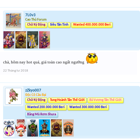
7L0v3
Cao Thủ Forum
Chữ Ký Động
Siêu Tân Tinh
Wanted 400.000.000 Beri
chà, hôm nay hot quá, giá toàn cao ngất ngưỡng
22 Tháng tư 2018
zZkyo007
Độc Cô Cầu Bại
Chữ Ký Động
Tung Hoành Tân Thế Giới
Bá Vương Tân Thế Giới
Wanted 200.000.000 Beri
Wanted 300.000.000 Beri
Băng Mũ Rơm Shura