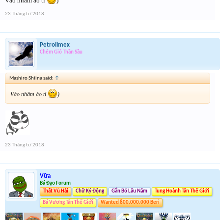
Vào nhầm áo tí
)
23 Tháng tư 2018
Petrolimex
Chém Gió Thần Sầu
Mashiro Shiina said:
↑
Vào nhầm áo tí
)
23 Tháng tư 2018
Vữa
Bá Đạo Forum
Thất Vũ Hải
Chữ Ký Động
Gắn Bó Lâu Năm
Tung Hoành Tân Thế Giới
Bá Vương Tân Thế Giới
Wanted 800.000.000 Beri