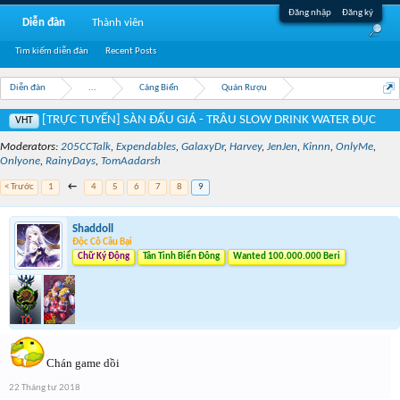
Đăng nhập
Đăng ký
Diễn đàn
Thành viên
Tìm kiếm diễn đàn
Recent Posts
Diễn đàn
...
Cảng Biển
Quán Rượu
[TRỰC TUYẾN] SÀN ĐẤU GIÁ - TRÂU SLOW DRINK WATER ĐỤC
VHT
Moderators:
205CCTalk
,
Expendables
,
GalaxyDr
,
Harvey
,
JenJen
,
Kinnn
,
OnlyMe
,
Onlyone
,
RainyDays
,
TomAadarsh
< Trước
1
←
4
5
6
7
8
9
Shaddoll
Độc Cô Cầu Bại
Chữ Ký Động
Tân Tinh Biển Đông
Wanted 100.000.000 Beri
Chán game dồi
22 Tháng tư 2018