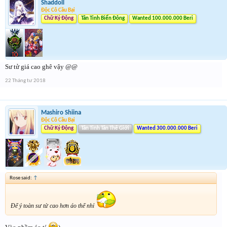
Shaddoll
Độc Cô Cầu Bại
Chữ Ký Động
Tân Tinh Biển Đông
Wanted 100.000.000 Beri
Sư tử giá cao ghê vậy @@
22 Tháng tư 2018
Mashiro Shiina
Độc Cô Cầu Bại
Chữ Ký Động
Tân Tinh Tân Thế Giới
Wanted 300.000.000 Beri
Rose said:
↑
Để ý toàn sư tử cao hơn áo thế nhỉ