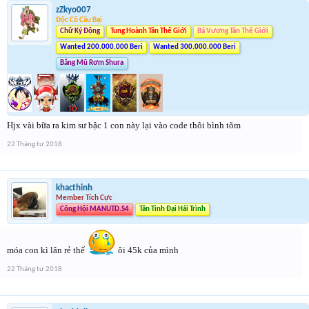
zZkyo007
Độc Cô Cầu Bại
Chữ Ký Động
Tung Hoành Tân Thế Giới
Bá Vương Tân Thế Giới
Wanted 200.000.000 Beri
Wanted 300.000.000 Beri
Băng Mũ Rơm Shura
Hjx vài bữa ra kim sư bậc 1 con này lại vào code thôi bình tõm
22 Tháng tư 2018
khacthinh
Member Tích Cực
Công Hội MANUTD.S4
Tân Tinh Đại Hải Trình
móa con kì lân rẻ thế
ôi 45k của mình
22 Tháng tư 2018