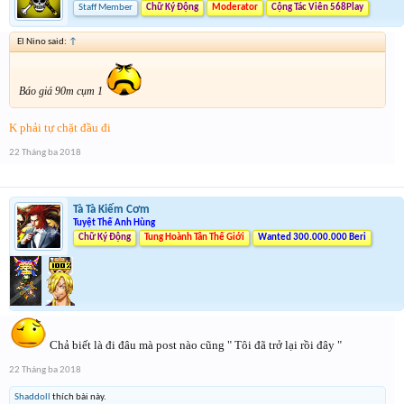
Staff Member
Chữ Ký Động
Moderator
Cộng Tác Viên 568Play
El Nino said:
↑
Báo giá 90m cụm 1
K phải tự chặt đầu đi
22 Tháng ba 2018
Tà Tà Kiếm Cơm
Tuyệt Thế Anh Hùng
Chữ Ký Động
Tung Hoành Tân Thế Giới
Wanted 300.000.000 Beri
Chả biết là đi đâu mà post nào cũng " Tôi đã trở lại rồi đây "
22 Tháng ba 2018
Shaddoll
thích bài này.