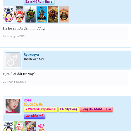
Băng Mũ Rơm Shura
He he ai hơn đành nhường
22 Tháng ba 2018
Ryokugyu
Thành Viên Mới
cụm 3 ai đặt trc vậy?
22 Tháng ba 2018
Rose
Độc Cô Cầu Bại
♥ Wanted Only Alive ♥
Chữ Ký Động
Công Hội MANUTD.S4
Vạn Nhân Mê