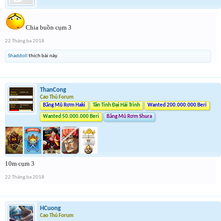
Chia buồn cụm 3
22 Tháng ba 2018
Shaddoll
thích bài này.
ThanCong
Cao Thủ Forum
Băng Mũ Rơm Haki
Tân Tinh Đại Hải Trình
Wanted 200.000.000 Beri
Wanted 50.000.000 Beri
Băng Mũ Rơm Shura
10m cụm 3
22 Tháng ba 2018
HCuong
Cao Thủ Forum