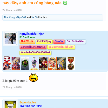
này đây, anh em cùng hóng nào
22 Tháng ba 2018
ThanCong
,
zZkyo007
and
SanTo
like this.
Nguyễn Khắc Thịnh
Bá Đạo Forum
Thất Vũ Hải
Chữ Ký Động
Giáo Sư
Gắn Bó Lâu Năm
Công Hội MANUTD.S4
Bá Vương Tân Thế Giới
Wanted 600.000.000 Beri
Báo giá 90m cụm 1
22 Tháng ba 2018
Expendables
Tuyệt Thế Anh Hùng