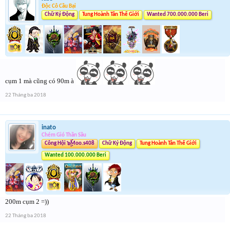
Độc Cô Cầu Bại
Chữ Ký Động
Tung Hoành Tân Thế Giới
Wanted 700.000.000 Beri
cụm 1 mà cũng có 90m à
22 Tháng ba 2018
inato
Chém Gió Thần Sầu
Công Hội ๖ۣۜMoo.s408
Chữ Ký Động
Tung Hoành Tân Thế Giới
Wanted 100.000.000 Beri
200m cụm 2 =))
22 Tháng ba 2018