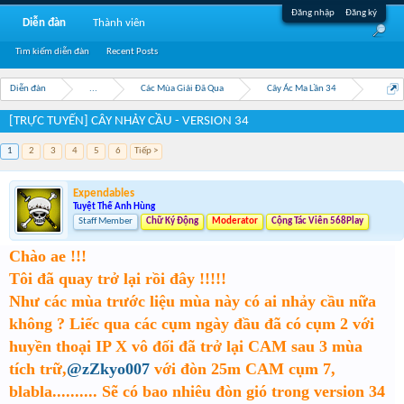
Đăng nhập
Đăng ký
Diễn đàn
Thành viên
Tìm kiếm diễn đàn
Recent Posts
Diễn đàn
...
Các Mùa Giải Đã Qua
Cây Ác Ma Lần 34
[TRỰC TUYẾN] CÂY NHẢY CẦU - VERSION 34
1
2
3
4
5
6
Tiếp >
Expendables
Tuyệt Thế Anh Hùng
Staff Member
Chữ Ký Động
Moderator
Cộng Tác Viên 568Play
Chào ae !!!
Tôi đã quay trở lại rồi đây !!!!!
Như các mùa trước liệu mùa này có ai nhảy cầu nữa
không ? Liếc qua các cụm ngày đầu đã có cụm 2 với
huyền thoại IP X vô đối đã trở lại CAM sau 3 mùa
tích trữ,
@zZkyo007
với đòn 25m CAM cụm 7,
blabla.......... Sẽ có bao nhiêu đòn gió trong version 34