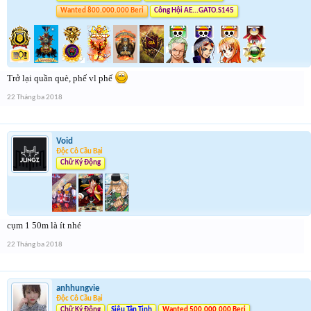
Wanted 800.000.000 Beri
Công Hội AE...GATO.S145
Trở lại quần què, phế vl phế
22 Tháng ba 2018
Void
Độc Cô Cầu Bại
Chữ Ký Động
cụm 1 50m là ít nhé
22 Tháng ba 2018
anhhungvie
Độc Cô Cầu Bại
Chữ Ký Động
Siêu Tân Tinh
Wanted 500.000.000 Beri