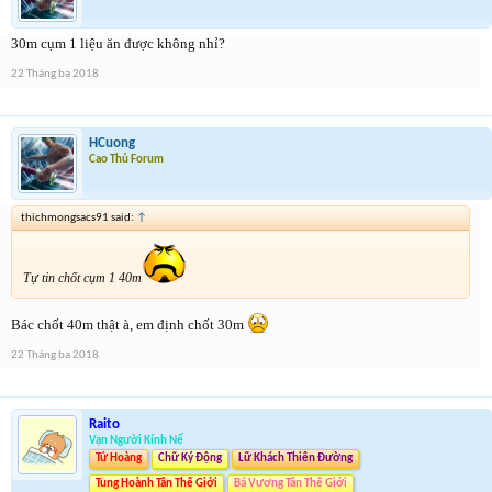
30m cụm 1 liệu ăn được không nhỉ?
22 Tháng ba 2018
HCuong
Cao Thủ Forum
thichmongsacs91 said:
↑
Tự tin chốt cụm 1 40m
Bác chốt 40m thật à, em định chốt 30m
22 Tháng ba 2018
Raito
Vạn Người Kính Nể
Tứ Hoàng
Chữ Ký Động
Lữ Khách Thiên Đường
Tung Hoành Tân Thế Giới
Bá Vương Tân Thế Giới