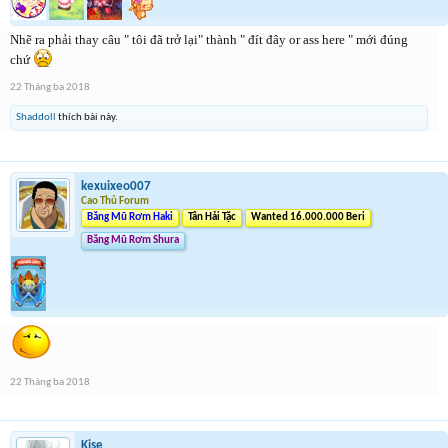
Nhẽ ra phải thay câu " tôi đã trở lại" thành " đít đây or ass here " mới đúng
chứ
22 Tháng ba 2018
Shaddoll
thích bài này.
kexuixeo007
Cao Thủ Forum
Băng Mũ Rơm Haki
Tân Hải Tặc
Wanted 16.000.000 Beri
Băng Mũ Rơm Shura
22 Tháng ba 2018
Kise