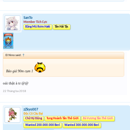
SanTo
Member Tích Cực
Băng Mũ Rơm Haki
Tân Hải Tặc
El Nino said:
↑
Báo giá 90m cụm 1
oái thật à tr @@
22 Tháng ba 2018
zZkyo007
Độc Cô Cầu Bại
Chữ Ký Động
Tung Hoành Tân Thế Giới
Bá Vương Tân Thế Giới
Wanted 200.000.000 Beri
Wanted 300.000.000 Beri