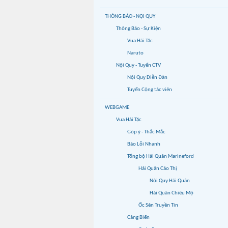
THÔNG BÁO - NỘI QUY
Thông Báo - Sự Kiện
Vua Hải Tặc
Naruto
Nội Quy - Tuyển CTV
Nội Quy Diễn Đàn
Tuyển Cộng tác viên
WEBGAME
Vua Hải Tặc
Góp ý - Thắc Mắc
Báo Lỗi Nhanh
Tổng bộ Hải Quân Marineford
Hải Quân Cáo Thị
Nội Quy Hải Quân
Hải Quân Chiêu Mộ
Ốc Sên Truyền Tin
Cảng Biển