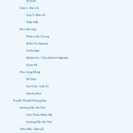
Sự Kiện
Góp ý - Báo Lỗi
Góp Ý - Báo Lỗi
Thắc Mắc
Khu Hội Họp
Thảo Luận Chung
Điểm Tin Naruto
Chiến Báo
Nhiệm Vụ - Chia Sẻ Kinh Nghiệm
Quán Mì
Khu Cộng Đồng
Tổ Chức
Vui Chơi - Giải Trí
Naruto Box
Truyền Thuyết Phong Bạo
Hướng Dẫn Tân Thủ
Giới Thiệu Nhân Vật
Hướng Dẫn Tân Thủ
Thắc Mắc - Báo Lỗi