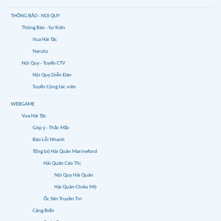
THÔNG BÁO - NỘI QUY
Thông Báo - Sự Kiện
Vua Hải Tặc
Naruto
Nội Quy - Tuyển CTV
Nội Quy Diễn Đàn
Tuyển Cộng tác viên
WEBGAME
Vua Hải Tặc
Góp ý - Thắc Mắc
Báo Lỗi Nhanh
Tổng bộ Hải Quân Marineford
Hải Quân Cáo Thị
Nội Quy Hải Quân
Hải Quân Chiêu Mộ
Ốc Sên Truyền Tin
Cảng Biển