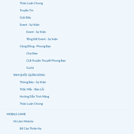
Thảo Luận Chung
Truyền Tin
Giải Đấu
Event - Sự Kiện
Event - Sự Kiện
Tổng Kết Event - Sự kiện
Cộng Đồng - Phong Bạo
Chợ Đen
CLB Truyền Thuyết Phong Bạo
Guild
TAM QUỐC QUẦN HÙNG
Thông Báo - Sự Kiện
Thắc Mắc - Báo Lỗi
Hướng Dẫn Tính Năng
Thảo Luận Chung
MOBILE GAME
Võ Lâm Mobile
Bố Cáo Thiên Hạ