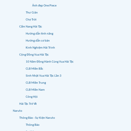
Ảnh đẹp One Piece
Thư Giãn
Chợ Trời
Cẩm Nang Hải Tặc
Hướng dẫn tính năng
Hướng dẫn cơ bản
Kinh Nghiệm Hải Trình
Cộng Đồng Vua Hải Tặc
10 Năm Đồng Hành Cùng Vua Hải Tặc
CLB Miền Bắc
Sinh Nhật Vua Hải Tặc Lần 3
CLB Miền Trung
CLB Miền Nam
Công Hội
Hải Tặc Trở Về
Naruto
Thông Báo - Sự Kiện Naruto
Thông Báo