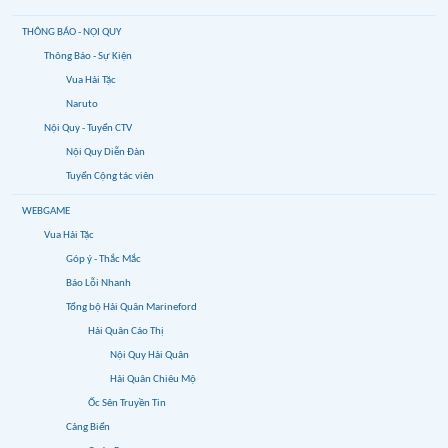
THÔNG BÁO - NỘI QUY
Thông Báo - Sự Kiện
Vua Hải Tặc
Naruto
Nội Quy - Tuyển CTV
Nội Quy Diễn Đàn
Tuyển Cộng tác viên
WEBGAME
Vua Hải Tặc
Góp ý - Thắc Mắc
Báo Lỗi Nhanh
Tổng bộ Hải Quân Marineford
Hải Quân Cáo Thị
Nội Quy Hải Quân
Hải Quân Chiêu Mộ
Ốc Sên Truyền Tin
Cảng Biển