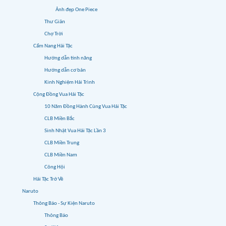
Ảnh đẹp One Piece
Thư Giãn
Chợ Trời
Cẩm Nang Hải Tặc
Hướng dẫn tính năng
Hướng dẫn cơ bản
Kinh Nghiệm Hải Trình
Cộng Đồng Vua Hải Tặc
10 Năm Đồng Hành Cùng Vua Hải Tặc
CLB Miền Bắc
Sinh Nhật Vua Hải Tặc Lần 3
CLB Miền Trung
CLB Miền Nam
Công Hội
Hải Tặc Trở Về
Naruto
Thông Báo - Sự Kiện Naruto
Thông Báo