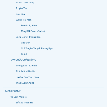
Thảo Luận Chung
Truyền Tin
Giải Đấu
Event - Sự Kiện
Event - Sự Kiện
Tổng Kết Event - Sự kiện
Cộng Đồng - Phong Bạo
Chợ Đen
CLB Truyền Thuyết Phong Bạo
Guild
TAM QUỐC QUẦN HÙNG
Thông Báo - Sự Kiện
Thắc Mắc - Báo Lỗi
Hướng Dẫn Tính Năng
Thảo Luận Chung
MOBILE GAME
Võ Lâm Mobile
Bố Cáo Thiên Hạ