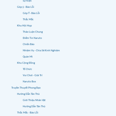
Sự Kiện
Góp ý - Báo Lỗi
Góp Ý - Báo Lỗi
Thắc Mắc
Khu Hội Họp
Thảo Luận Chung
Điểm Tin Naruto
Chiến Báo
Nhiệm Vụ - Chia Sẻ Kinh Nghiệm
Quán Mì
Khu Cộng Đồng
Tổ Chức
Vui Chơi - Giải Trí
Naruto Box
Truyền Thuyết Phong Bạo
Hướng Dẫn Tân Thủ
Giới Thiệu Nhân Vật
Hướng Dẫn Tân Thủ
Thắc Mắc - Báo Lỗi