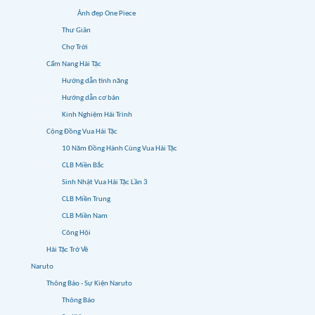
Ảnh đẹp One Piece
Thư Giãn
Chợ Trời
Cẩm Nang Hải Tặc
Hướng dẫn tính năng
Hướng dẫn cơ bản
Kinh Nghiệm Hải Trình
Cộng Đồng Vua Hải Tặc
10 Năm Đồng Hành Cùng Vua Hải Tặc
CLB Miền Bắc
Sinh Nhật Vua Hải Tặc Lần 3
CLB Miền Trung
CLB Miền Nam
Công Hội
Hải Tặc Trở Về
Naruto
Thông Báo - Sự Kiện Naruto
Thông Báo