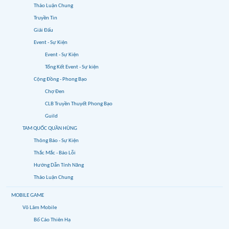
Thảo Luận Chung
Truyền Tin
Giải Đấu
Event - Sự Kiện
Event - Sự Kiện
Tổng Kết Event - Sự kiện
Cộng Đồng - Phong Bạo
Chợ Đen
CLB Truyền Thuyết Phong Bạo
Guild
TAM QUỐC QUẦN HÙNG
Thông Báo - Sự Kiện
Thắc Mắc - Báo Lỗi
Hướng Dẫn Tính Năng
Thảo Luận Chung
MOBILE GAME
Võ Lâm Mobile
Bố Cáo Thiên Hạ