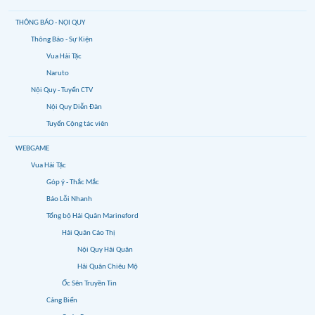
THÔNG BÁO - NỘI QUY
Thông Báo - Sự Kiện
Vua Hải Tặc
Naruto
Nội Quy - Tuyển CTV
Nội Quy Diễn Đàn
Tuyển Cộng tác viên
WEBGAME
Vua Hải Tặc
Góp ý - Thắc Mắc
Báo Lỗi Nhanh
Tổng bộ Hải Quân Marineford
Hải Quân Cáo Thị
Nội Quy Hải Quân
Hải Quân Chiêu Mộ
Ốc Sên Truyền Tin
Cảng Biển