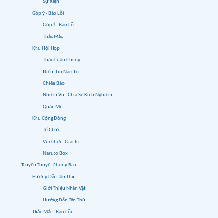
Sự Kiện
Góp ý - Báo Lỗi
Góp Ý - Báo Lỗi
Thắc Mắc
Khu Hội Họp
Thảo Luận Chung
Điểm Tin Naruto
Chiến Báo
Nhiệm Vụ - Chia Sẻ Kinh Nghiệm
Quán Mì
Khu Cộng Đồng
Tổ Chức
Vui Chơi - Giải Trí
Naruto Box
Truyền Thuyết Phong Bạo
Hướng Dẫn Tân Thủ
Giới Thiệu Nhân Vật
Hướng Dẫn Tân Thủ
Thắc Mắc - Báo Lỗi