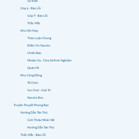
Sự Kiện
Góp ý - Báo Lỗi
Góp Ý - Báo Lỗi
Thắc Mắc
Khu Hội Họp
Thảo Luận Chung
Điểm Tin Naruto
Chiến Báo
Nhiệm Vụ - Chia Sẻ Kinh Nghiệm
Quán Mì
Khu Cộng Đồng
Tổ Chức
Vui Chơi - Giải Trí
Naruto Box
Truyền Thuyết Phong Bạo
Hướng Dẫn Tân Thủ
Giới Thiệu Nhân Vật
Hướng Dẫn Tân Thủ
Thắc Mắc - Báo Lỗi