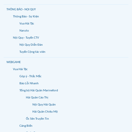
THÔNG BÁO - NỘI QUY
Thông Báo - Sự Kiện
Vua Hải Tặc
Naruto
Nội Quy - Tuyển CTV
Nội Quy Diễn Đàn
Tuyển Cộng tác viên
WEBGAME
Vua Hải Tặc
Góp ý - Thắc Mắc
Báo Lỗi Nhanh
Tổng bộ Hải Quân Marineford
Hải Quân Cáo Thị
Nội Quy Hải Quân
Hải Quân Chiêu Mộ
Ốc Sên Truyền Tin
Cảng Biển