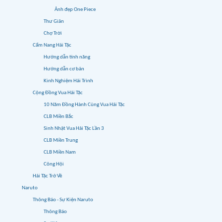
Ảnh đẹp One Piece
Thư Giãn
Chợ Trời
Cẩm Nang Hải Tặc
Hướng dẫn tính năng
Hướng dẫn cơ bản
Kinh Nghiệm Hải Trình
Cộng Đồng Vua Hải Tặc
10 Năm Đồng Hành Cùng Vua Hải Tặc
CLB Miền Bắc
Sinh Nhật Vua Hải Tặc Lần 3
CLB Miền Trung
CLB Miền Nam
Công Hội
Hải Tặc Trở Về
Naruto
Thông Báo - Sự Kiện Naruto
Thông Báo