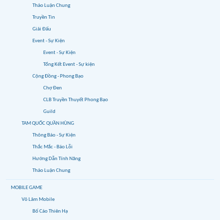
Thảo Luận Chung
Truyền Tin
Giải Đấu
Event - Sự Kiện
Event - Sự Kiện
Tổng Kết Event - Sự kiện
Cộng Đồng - Phong Bạo
Chợ Đen
CLB Truyền Thuyết Phong Bạo
Guild
TAM QUỐC QUẦN HÙNG
Thông Báo - Sự Kiện
Thắc Mắc - Báo Lỗi
Hướng Dẫn Tính Năng
Thảo Luận Chung
MOBILE GAME
Võ Lâm Mobile
Bố Cáo Thiên Hạ