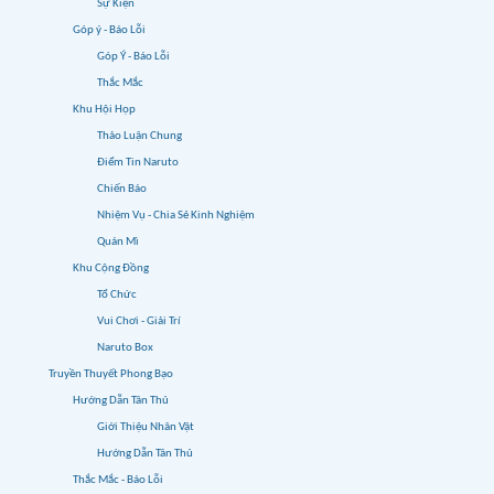
Sự Kiện
Góp ý - Báo Lỗi
Góp Ý - Báo Lỗi
Thắc Mắc
Khu Hội Họp
Thảo Luận Chung
Điểm Tin Naruto
Chiến Báo
Nhiệm Vụ - Chia Sẻ Kinh Nghiệm
Quán Mì
Khu Cộng Đồng
Tổ Chức
Vui Chơi - Giải Trí
Naruto Box
Truyền Thuyết Phong Bạo
Hướng Dẫn Tân Thủ
Giới Thiệu Nhân Vật
Hướng Dẫn Tân Thủ
Thắc Mắc - Báo Lỗi