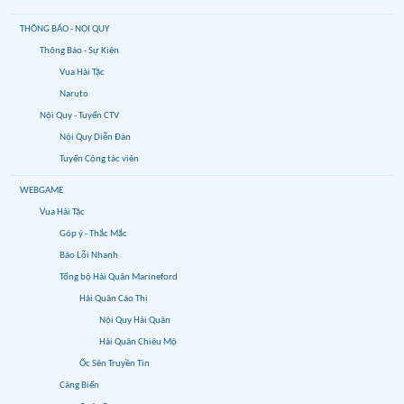
THÔNG BÁO - NỘI QUY
Thông Báo - Sự Kiện
Vua Hải Tặc
Naruto
Nội Quy - Tuyển CTV
Nội Quy Diễn Đàn
Tuyển Cộng tác viên
WEBGAME
Vua Hải Tặc
Góp ý - Thắc Mắc
Báo Lỗi Nhanh
Tổng bộ Hải Quân Marineford
Hải Quân Cáo Thị
Nội Quy Hải Quân
Hải Quân Chiêu Mộ
Ốc Sên Truyền Tin
Cảng Biển