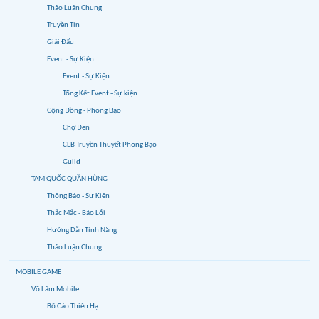
Thảo Luận Chung
Truyền Tin
Giải Đấu
Event - Sự Kiện
Event - Sự Kiện
Tổng Kết Event - Sự kiện
Cộng Đồng - Phong Bạo
Chợ Đen
CLB Truyền Thuyết Phong Bạo
Guild
TAM QUỐC QUẦN HÙNG
Thông Báo - Sự Kiện
Thắc Mắc - Báo Lỗi
Hướng Dẫn Tính Năng
Thảo Luận Chung
MOBILE GAME
Võ Lâm Mobile
Bố Cáo Thiên Hạ