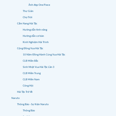
Ảnh đẹp One Piece
Thư Giãn
Chợ Trời
Cẩm Nang Hải Tặc
Hướng dẫn tính năng
Hướng dẫn cơ bản
Kinh Nghiệm Hải Trình
Cộng Đồng Vua Hải Tặc
10 Năm Đồng Hành Cùng Vua Hải Tặc
CLB Miền Bắc
Sinh Nhật Vua Hải Tặc Lần 3
CLB Miền Trung
CLB Miền Nam
Công Hội
Hải Tặc Trở Về
Naruto
Thông Báo - Sự Kiện Naruto
Thông Báo