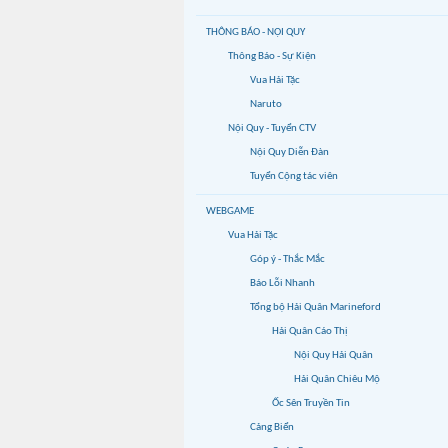
THÔNG BÁO - NỘI QUY
Thông Báo - Sự Kiện
Vua Hải Tặc
Naruto
Nội Quy - Tuyển CTV
Nội Quy Diễn Đàn
Tuyển Cộng tác viên
WEBGAME
Vua Hải Tặc
Góp ý - Thắc Mắc
Báo Lỗi Nhanh
Tổng bộ Hải Quân Marineford
Hải Quân Cáo Thị
Nội Quy Hải Quân
Hải Quân Chiêu Mộ
Ốc Sên Truyền Tin
Cảng Biển