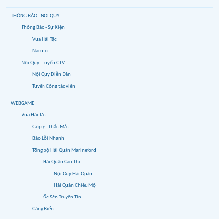
THÔNG BÁO - NỘI QUY
Thông Báo - Sự Kiện
Vua Hải Tặc
Naruto
Nội Quy - Tuyển CTV
Nội Quy Diễn Đàn
Tuyển Cộng tác viên
WEBGAME
Vua Hải Tặc
Góp ý - Thắc Mắc
Báo Lỗi Nhanh
Tổng bộ Hải Quân Marineford
Hải Quân Cáo Thị
Nội Quy Hải Quân
Hải Quân Chiêu Mộ
Ốc Sên Truyền Tin
Cảng Biển