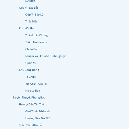
Sự Kiện
Góp ý - Báo Lỗi
Góp Ý - Báo Lỗi
Thắc Mắc
Khu Hội Họp
Thảo Luận Chung
Điểm Tin Naruto
Chiến Báo
Nhiệm Vụ - Chia Sẻ Kinh Nghiệm
Quán Mì
Khu Cộng Đồng
Tổ Chức
Vui Chơi - Giải Trí
Naruto Box
Truyền Thuyết Phong Bạo
Hướng Dẫn Tân Thủ
Giới Thiệu Nhân Vật
Hướng Dẫn Tân Thủ
Thắc Mắc - Báo Lỗi