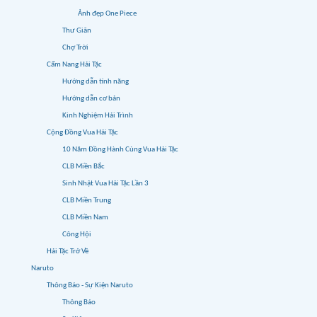
Ảnh đẹp One Piece
Thư Giãn
Chợ Trời
Cẩm Nang Hải Tặc
Hướng dẫn tính năng
Hướng dẫn cơ bản
Kinh Nghiệm Hải Trình
Cộng Đồng Vua Hải Tặc
10 Năm Đồng Hành Cùng Vua Hải Tặc
CLB Miền Bắc
Sinh Nhật Vua Hải Tặc Lần 3
CLB Miền Trung
CLB Miền Nam
Công Hội
Hải Tặc Trở Về
Naruto
Thông Báo - Sự Kiện Naruto
Thông Báo