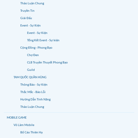
Thảo Luận Chung
Truyền Tin
Giải Đấu
Event - Sự Kiện
Event - Sự Kiện
Tổng Kết Event - Sự kiện
Cộng Đồng - Phong Bạo
Chợ Đen
CLB Truyền Thuyết Phong Bạo
Guild
TAM QUỐC QUẦN HÙNG
Thông Báo - Sự Kiện
Thắc Mắc - Báo Lỗi
Hướng Dẫn Tính Năng
Thảo Luận Chung
MOBILE GAME
Võ Lâm Mobile
Bố Cáo Thiên Hạ