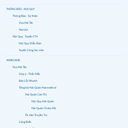
THÔNG BÁO - NỘI QUY
Thông Báo - Sự Kiện
Vua Hải Tặc
Naruto
Nội Quy - Tuyển CTV
Nội Quy Diễn Đàn
Tuyển Cộng tác viên
WEBGAME
Vua Hải Tặc
Góp ý - Thắc Mắc
Báo Lỗi Nhanh
Tổng bộ Hải Quân Marineford
Hải Quân Cáo Thị
Nội Quy Hải Quân
Hải Quân Chiêu Mộ
Ốc Sên Truyền Tin
Cảng Biển