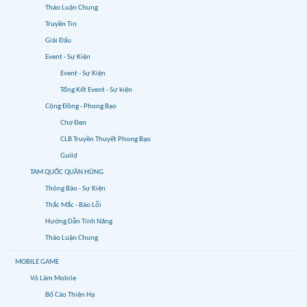
Thảo Luận Chung
Truyền Tin
Giải Đấu
Event - Sự Kiện
Event - Sự Kiện
Tổng Kết Event - Sự kiện
Cộng Đồng - Phong Bạo
Chợ Đen
CLB Truyền Thuyết Phong Bạo
Guild
TAM QUỐC QUẦN HÙNG
Thông Báo - Sự Kiện
Thắc Mắc - Báo Lỗi
Hướng Dẫn Tính Năng
Thảo Luận Chung
MOBILE GAME
Võ Lâm Mobile
Bố Cáo Thiên Hạ