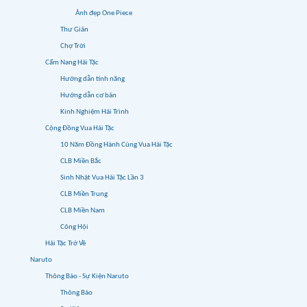
Ảnh đẹp One Piece
Thư Giãn
Chợ Trời
Cẩm Nang Hải Tặc
Hướng dẫn tính năng
Hướng dẫn cơ bản
Kinh Nghiệm Hải Trình
Cộng Đồng Vua Hải Tặc
10 Năm Đồng Hành Cùng Vua Hải Tặc
CLB Miền Bắc
Sinh Nhật Vua Hải Tặc Lần 3
CLB Miền Trung
CLB Miền Nam
Công Hội
Hải Tặc Trở Về
Naruto
Thông Báo - Sự Kiện Naruto
Thông Báo