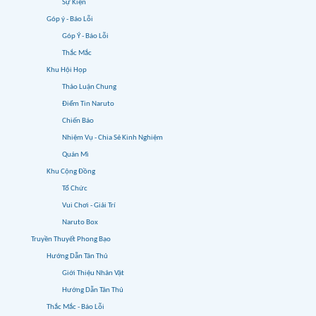
Sự Kiện
Góp ý - Báo Lỗi
Góp Ý - Báo Lỗi
Thắc Mắc
Khu Hội Họp
Thảo Luận Chung
Điểm Tin Naruto
Chiến Báo
Nhiệm Vụ - Chia Sẻ Kinh Nghiệm
Quán Mì
Khu Cộng Đồng
Tổ Chức
Vui Chơi - Giải Trí
Naruto Box
Truyền Thuyết Phong Bạo
Hướng Dẫn Tân Thủ
Giới Thiệu Nhân Vật
Hướng Dẫn Tân Thủ
Thắc Mắc - Báo Lỗi