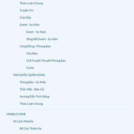
Thảo Luận Chung
Truyền Tin
Giải Đấu
Event - Sự Kiện
Event - Sự Kiện
Tổng Kết Event - Sự kiện
Cộng Đồng - Phong Bạo
Chợ Đen
CLB Truyền Thuyết Phong Bạo
Guild
TAM QUỐC QUẦN HÙNG
Thông Báo - Sự Kiện
Thắc Mắc - Báo Lỗi
Hướng Dẫn Tính Năng
Thảo Luận Chung
MOBILE GAME
Võ Lâm Mobile
Bố Cáo Thiên Hạ