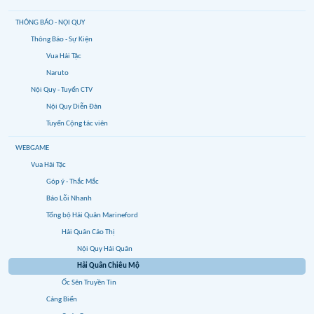
THÔNG BÁO - NỘI QUY
Thông Báo - Sự Kiện
Vua Hải Tặc
Naruto
Nội Quy - Tuyển CTV
Nội Quy Diễn Đàn
Tuyển Cộng tác viên
WEBGAME
Vua Hải Tặc
Góp ý - Thắc Mắc
Báo Lỗi Nhanh
Tổng bộ Hải Quân Marineford
Hải Quân Cáo Thị
Nội Quy Hải Quân
Hải Quân Chiêu Mộ
Ốc Sên Truyền Tin
Cảng Biển