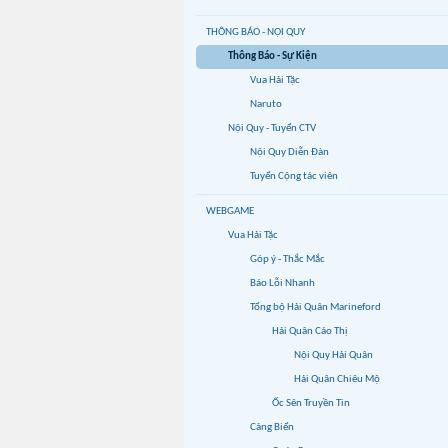
THÔNG BÁO - NỘI QUY
Thông Báo - Sự Kiện
Vua Hải Tặc
Naruto
Nội Quy - Tuyển CTV
Nội Quy Diễn Đàn
Tuyển Cộng tác viên
WEBGAME
Vua Hải Tặc
Góp ý - Thắc Mắc
Báo Lỗi Nhanh
Tổng bộ Hải Quân Marineford
Hải Quân Cáo Thị
Nội Quy Hải Quân
Hải Quân Chiêu Mộ
Ốc Sên Truyền Tin
Cảng Biển