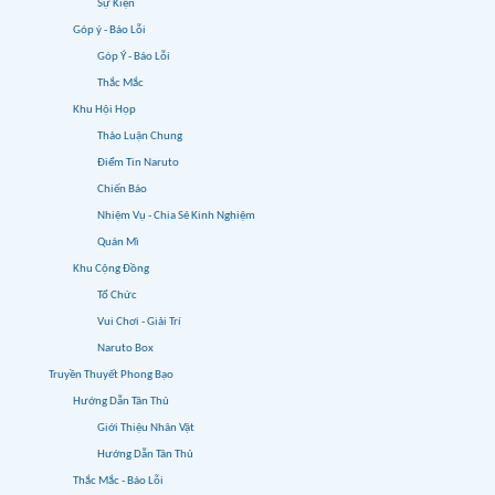
Sự Kiện
Góp ý - Báo Lỗi
Góp Ý - Báo Lỗi
Thắc Mắc
Khu Hội Họp
Thảo Luận Chung
Điểm Tin Naruto
Chiến Báo
Nhiệm Vụ - Chia Sẻ Kinh Nghiệm
Quán Mì
Khu Cộng Đồng
Tổ Chức
Vui Chơi - Giải Trí
Naruto Box
Truyền Thuyết Phong Bạo
Hướng Dẫn Tân Thủ
Giới Thiệu Nhân Vật
Hướng Dẫn Tân Thủ
Thắc Mắc - Báo Lỗi