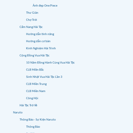
Ảnh đẹp One Piece
Thư Giãn
Chợ Trời
Cẩm Nang Hải Tặc
Hướng dẫn tính năng
Hướng dẫn cơ bản
Kinh Nghiệm Hải Trình
Cộng Đồng Vua Hải Tặc
10 Năm Đồng Hành Cùng Vua Hải Tặc
CLB Miền Bắc
Sinh Nhật Vua Hải Tặc Lần 3
CLB Miền Trung
CLB Miền Nam
Công Hội
Hải Tặc Trở Về
Naruto
Thông Báo - Sự Kiện Naruto
Thông Báo