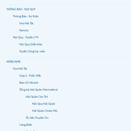
THÔNG BÁO - NỘI QUY
Thông Báo - Sự Kiện
Vua Hải Tặc
Naruto
Nội Quy - Tuyển CTV
Nội Quy Diễn Đàn
Tuyển Cộng tác viên
WEBGAME
Vua Hải Tặc
Góp ý - Thắc Mắc
Báo Lỗi Nhanh
Tổng bộ Hải Quân Marineford
Hải Quân Cáo Thị
Nội Quy Hải Quân
Hải Quân Chiêu Mộ
Ốc Sên Truyền Tin
Cảng Biển