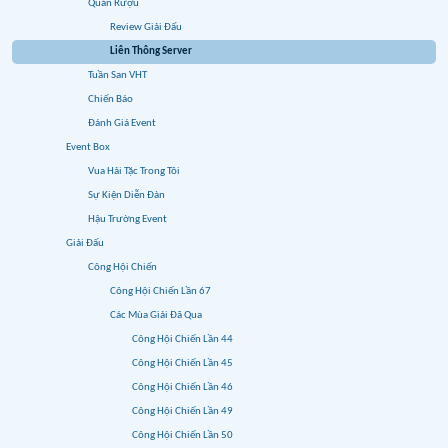
Quán Rượu
Review Giải Đấu
Liên Thông Server
Tuần San VHT
Chiến Báo
Đánh Giá Event
Event Box
Vua Hải Tặc Trong Tôi
Sự Kiện Diễn Đàn
Hậu Trường Event
Giải Đấu
Công Hội Chiến
Công Hội Chiến Lần 67
Các Mùa Giải Đã Qua
Công Hội Chiến Lần 44
Công Hội Chiến Lần 45
Công Hội Chiến Lần 46
Công Hội Chiến Lần 49
Công Hội Chiến Lần 50