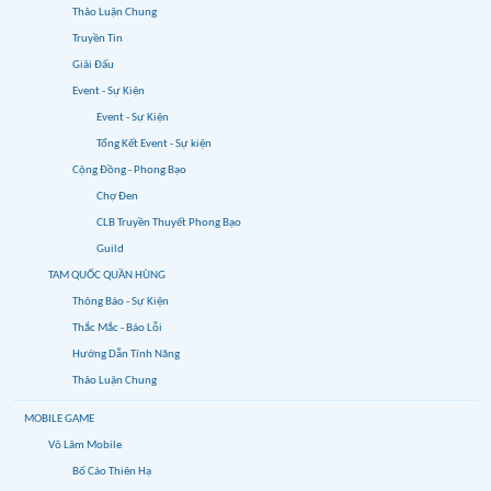
Thảo Luận Chung
Truyền Tin
Giải Đấu
Event - Sự Kiện
Event - Sự Kiện
Tổng Kết Event - Sự kiện
Cộng Đồng - Phong Bạo
Chợ Đen
CLB Truyền Thuyết Phong Bạo
Guild
TAM QUỐC QUẦN HÙNG
Thông Báo - Sự Kiện
Thắc Mắc - Báo Lỗi
Hướng Dẫn Tính Năng
Thảo Luận Chung
MOBILE GAME
Võ Lâm Mobile
Bố Cáo Thiên Hạ